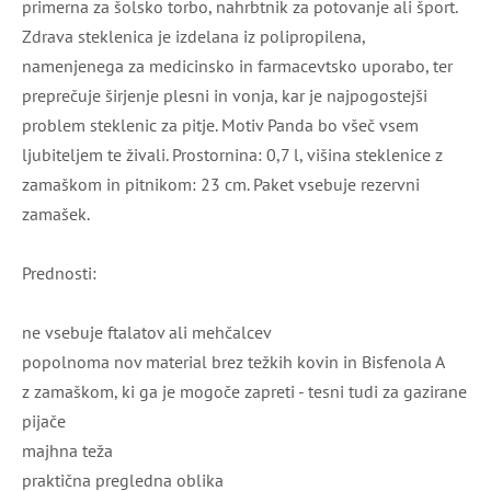
primerna za šolsko torbo, nahrbtnik za potovanje ali šport.
Zdrava steklenica je izdelana iz polipropilena,
namenjenega za medicinsko in farmacevtsko uporabo, ter
preprečuje širjenje plesni in vonja, kar je najpogostejši
problem steklenic za pitje. Motiv Panda bo všeč vsem
ljubiteljem te živali. Prostornina: 0,7 l, višina steklenice z
zamaškom in pitnikom: 23 cm. Paket vsebuje rezervni
zamašek.
Prednosti:
ne vsebuje ftalatov ali mehčalcev
popolnoma nov material brez težkih kovin in Bisfenola A
z zamaškom, ki ga je mogoče zapreti - tesni tudi za gazirane
pijače
majhna teža
praktična pregledna oblika