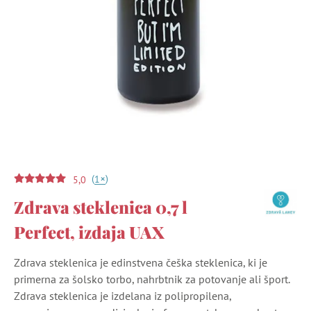
(
)
+
1
5,0
Zdrava steklenica 0,7 l
Perfect, izdaja UAX
Zdrava steklenica je edinstvena češka steklenica, ki je
primerna za šolsko torbo, nahrbtnik za potovanje ali šport.
Zdrava steklenica je izdelana iz polipropilena,