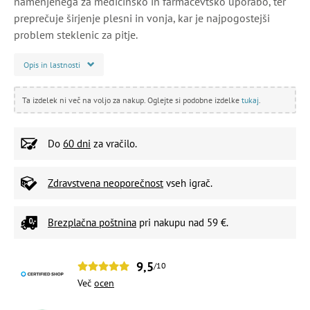
namenjenega za medicinsko in farmacevtsko uporabo, ter
preprečuje širjenje plesni in vonja, kar je najpogostejši
problem steklenic za pitje.
Opis in lastnosti
Ta izdelek ni več na voljo za nakup. Oglejte si podobne izdelke
tukaj
.
Do
60 dni
za vračilo.
Zdravstvena neoporečnost
vseh igrač.
Brezplačna poštnina
pri nakupu nad 59 €.
9,5
/10
Več
ocen