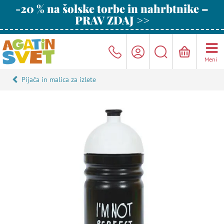
-20 % na šolske torbe in nahrbtnike –
PRAV ZDAJ >>
Meni
Pijača in malica za izlete