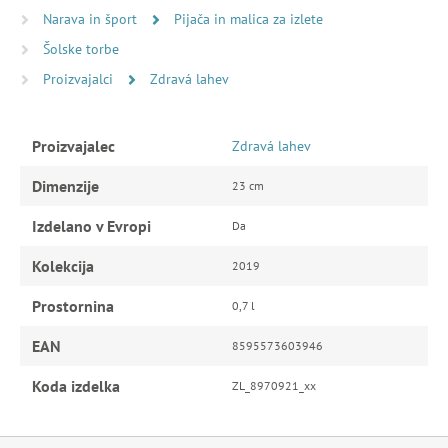
Narava in šport
Pijača in malica za izlete
Šolske torbe
Proizvajalci
Zdravá lahev
Proizvajalec
Zdravá lahev
Dimenzije
23 cm
Izdelano v Evropi
Da
Kolekcija
2019
Prostornina
0,7 l
EAN
8595573603946
Koda izdelka
ZL_8970921_xx