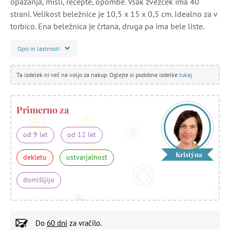
opažanja, misli, recepte, opombe. Vsak zvežček ima 40
strani. Velikost beležnice je 10,5 x 15 x 0,5 cm. Idealno za v
torbico. Ena beležnica je črtana, druga pa ima bele liste.
Opis in lastnosti
Ta izdelek ni več na voljo za nakup. Oglejte si podobne izdelke
tukaj
.
Primerno za
od 9 let
od 12 let
Kristýna
dekletu
ustvarjalnost
domišljijo
Do
60 dni
za vračilo.