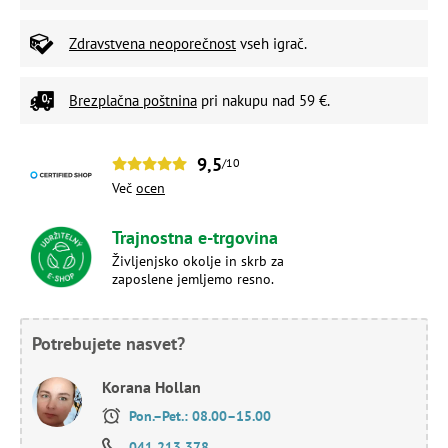
Zdravstvena neoporečnost
vseh igrač.
Brezplačna poštnina
pri nakupu nad 59 €.
9,5
/10
Več
ocen
Trajnostna e-trgovina
Življenjsko okolje in skrb za
zaposlene jemljemo resno.
Potrebujete nasvet?
Korana Hollan
Pon.–Pet.: 08.00–15.00
041 213 378