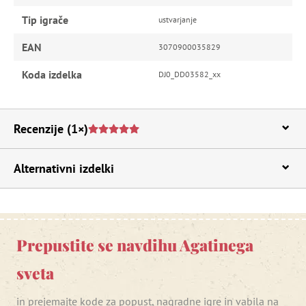
Tip igrače
ustvarjanje
EAN
3070900035829
Koda izdelka
DJ0_DD03582_xx
Recenzije
(1×)
Alternativni izdelki
Prepustite se navdihu Agatinega
sveta
in prejemajte kode za popust, nagradne igre in vabila na