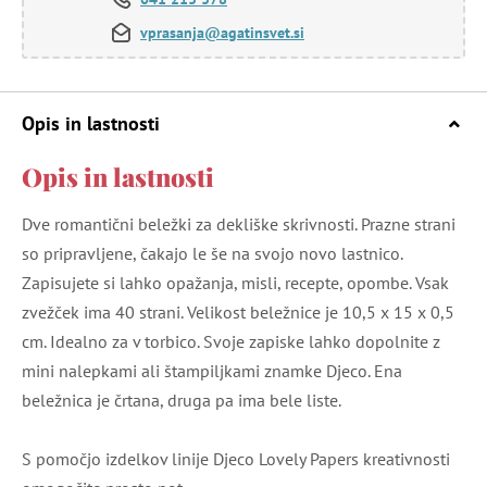
vprasanja@agatinsvet.si
Opis in lastnosti
Opis in lastnosti
Dve romantični beležki za dekliške skrivnosti. Prazne strani
so pripravljene, čakajo le še na svojo novo lastnico.
Zapisujete si lahko opažanja, misli, recepte, opombe. Vsak
zvežček ima 40 strani. Velikost beležnice je 10,5 x 15 x 0,5
cm. Idealno za v torbico. Svoje zapiske lahko dopolnite z
mini nalepkami ali štampiljkami znamke Djeco. Ena
beležnica je črtana, druga pa ima bele liste.
S pomočjo izdelkov linije Djeco Lovely Papers kreativnosti