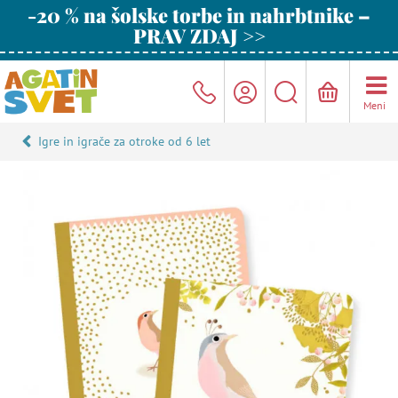
-20 % na šolske torbe in nahrbtnike –
PRAV ZDAJ >>
Meni
Igre in igrače za otroke od 6 let