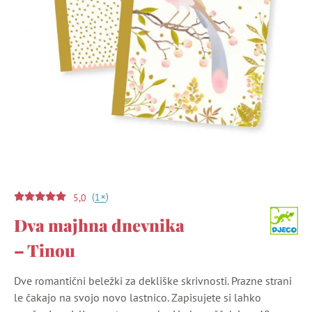
(
)
+
1
5,0
Dva majhna dnevnika
– Tinou
Dve romantični beležki za dekliške skrivnosti. Prazne strani
le čakajo na svojo novo lastnico. Zapisujete si lahko