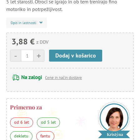
5 let starosti. Otroci se igrajo in ob tem trenirajo fino
motoriko in potrpežljivost.
Opis in lastnosti
3,88 €
z DDV
-
+
Dodaj v košarico
Na zalogi
Cene in način dostave
Primerno za
od 6 let
od 5 let
Kristýna
dekletu
fantu