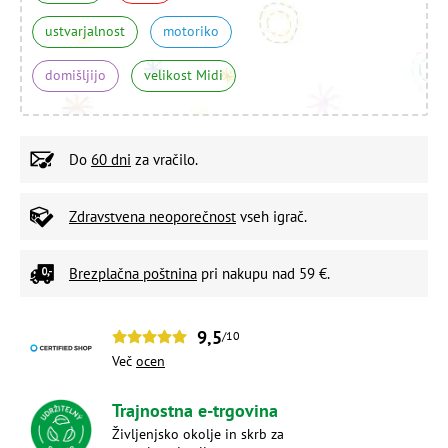
ustvarjalnost
motoriko
domišljijo
velikost Midi
Do
60 dni
za vračilo.
Zdravstvena neoporečnost
vseh igrač.
Brezplačna poštnina
pri nakupu nad 59 €.
9,5
/10
Več
ocen
Trajnostna e-trgovina
Življenjsko okolje in skrb za