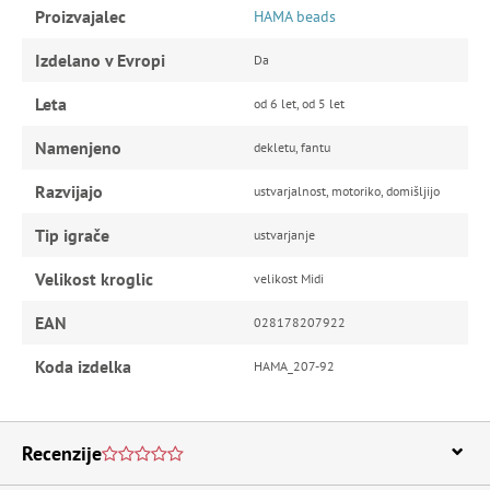
Proizvajalec
HAMA beads
Izdelano v Evropi
Da
Leta
od 6 let, od 5 let
Namenjeno
dekletu, fantu
Razvijajo
ustvarjalnost, motoriko, domišljijo
Tip igrače
ustvarjanje
Velikost kroglic
velikost Midi
EAN
028178207922
Koda izdelka
HAMA_207-92
Recenzije