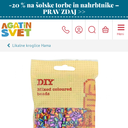
-20 % na šolske torbe in nahrbtnike –
PRAV ZDAJ >>
Meni
Likalne kroglice Hama