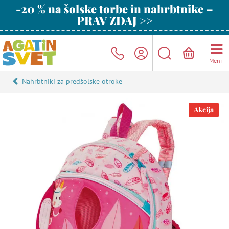
-20 % na šolske torbe in nahrbtnike –
PRAV ZDAJ >>
Meni
Nahrbtniki za predšolske otroke
Akcija