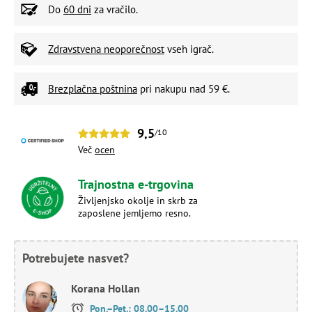
Do
60 dni
za vračilo.
Zdravstvena neoporečnost
vseh igrač.
Brezplačna poštnina
pri nakupu nad 59 €.
9,5
/10
Več
ocen
Trajnostna e-trgovina
Življenjsko okolje in skrb za
zaposlene jemljemo resno.
Potrebujete nasvet?
Korana Hollan
Pon.–Pet.: 08.00–15.00