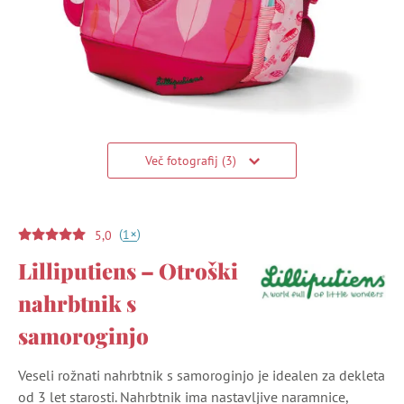
Več fotografij (3)
(
)
+
1
5,0
Lilliputiens – Otroški
nahrbtnik s
samoroginjo
Veseli rožnati nahrbtnik s samoroginjo je idealen za dekleta
od 3 let starosti. Nahrbtnik ima nastavljive naramnice,