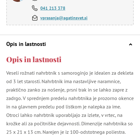
041 213 378
vprasanja@agatinsvet.si
Opis in lastnosti
Opis in lastnosti
Veseli rožnati nahrbtnik s samoroginjo je idealen za dekleta
od 3 let starosti. Nahrbtnik ima nastavljive naramnice,
praktično zanko za nošenje, prsni trak in se lahko zapre z
zadrgo. V sprednjem predelu nahrbtnika je prozorno okence
in na glavnem predelu pod listkom je nalepka za ime.
Otroci lahko nahrbtnik uporabljajo za izlete, v vrtec, na
krožke ali za počitniške dejavnosti. Dimenzije nahrbtnika so
25 x 21 x 13 cm. Narejen je iz 100-odstotnega poliestra.