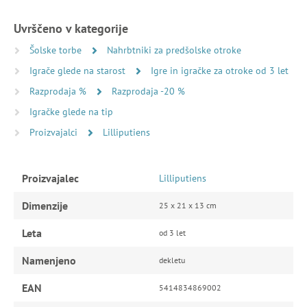
Uvrščeno v kategorije
Šolske torbe
Nahrbtniki za predšolske otroke
Igrače glede na starost
Igre in igračke za otroke od 3 let
Razprodaja %
Razprodaja -20 %
Igračke glede na tip
Proizvajalci
Lilliputiens
Proizvajalec
Lilliputiens
Dimenzije
25 x 21 x 13 cm
Leta
od 3 let
Namenjeno
dekletu
EAN
5414834869002