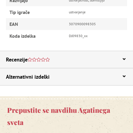
Razvijajo
ustvarjalnost, domišljijo
Tip igrače
ustvarjanje
EAN
3070900098305
Koda izdelka
DJ09830_xx
Recenzije
Alternativni izdelki
Prepustite se navdihu Agatinega
sveta