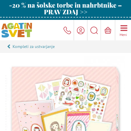
-20 % na šolske torbe in nahrbtnike –
PRAV ZDAJ >>
Meni
Kompleti za ustvarjanje