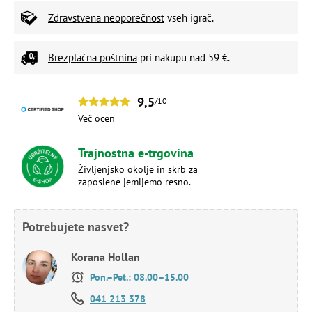
Zdravstvena neoporečnost
vseh igrač.
Brezplačna poštnina
pri nakupu nad 59 €.
9,5
/10
Več
ocen
Trajnostna e-trgovina
Življenjsko okolje in skrb za
zaposlene jemljemo resno.
Potrebujete nasvet?
Korana Hollan
Pon.–Pet.: 08.00–15.00
041 213 378