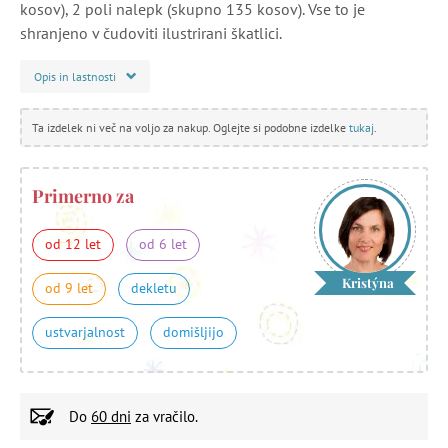
kosov), 2 poli nalepk (skupno 135 kosov). Vse to je
shranjeno v čudoviti ilustrirani škatlici.
Opis in lastnosti
Ta izdelek ni več na voljo za nakup. Oglejte si podobne izdelke
tukaj
.
Primerno za
od 12 let
od 6 let
Kristýna
od 9 let
dekletu
ustvarjalnost
domišljijo
Do
60 dni
za vračilo.