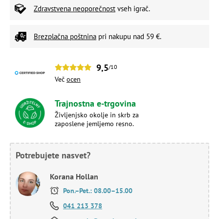
Zdravstvena neoporečnost
vseh igrač.
Brezplačna poštnina
pri nakupu nad 59 €.
9,5
/10
Več
ocen
Trajnostna e-trgovina
Življenjsko okolje in skrb za
zaposlene jemljemo resno.
Potrebujete nasvet?
Korana Hollan
Pon.–Pet.: 08.00–15.00
041 213 378