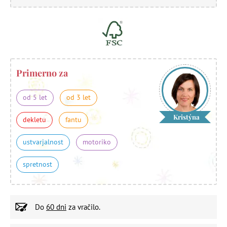
Primerno za
od 5 let
od 3 let
Kristýna
dekletu
fantu
ustvarjalnost
motoriko
spretnost
Do
60 dni
za vračilo.