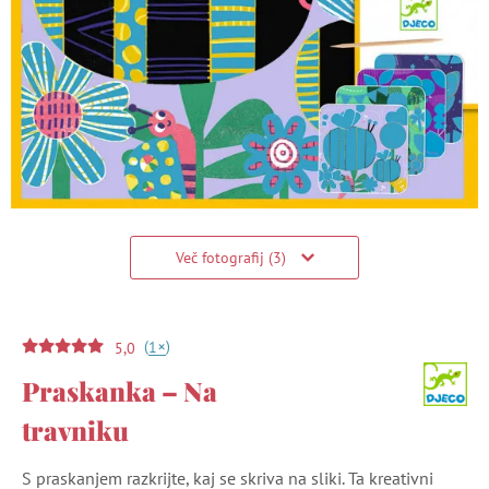
Več fotografij (3)
(
)
+
1
5,0
Praskanka – Na
travniku
S praskanjem razkrijte, kaj se skriva na sliki. Ta kreativni