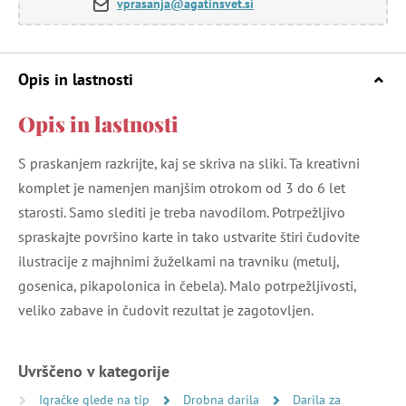
vprasanja@agatinsvet.si
Opis in lastnosti
Opis in lastnosti
S praskanjem razkrijte, kaj se skriva na sliki. Ta kreativni
komplet je namenjen manjšim otrokom od 3 do 6 let
starosti. Samo slediti je treba navodilom. Potrpežljivo
spraskajte površino karte in tako ustvarite štiri čudovite
ilustracije z majhnimi žuželkami na travniku (metulj,
gosenica, pikapolonica in čebela). Malo potrpežljivosti,
veliko zabave in čudovit rezultat je zagotovljen.
Uvrščeno v kategorije
Igračke glede na tip
Drobna darila
Darila za