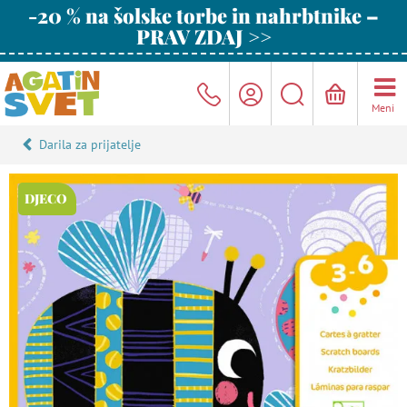
-20 % na šolske torbe in nahrbtnike –
PRAV ZDAJ >>
Meni
Darila za prijatelje
DJECO