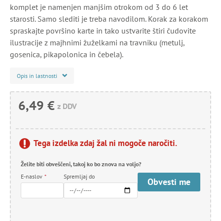
komplet je namenjen manjšim otrokom od 3 do 6 let
starosti. Samo slediti je treba navodilom. Korak za korakom
spraskajte površino karte in tako ustvarite štiri čudovite
ilustracije z majhnimi žuželkami na travniku (metulj,
gosenica, pikapolonica in čebela).
Opis in lastnosti
6,49 €
z DDV
Tega izdelka zdaj žal ni mogoče naročiti.
Želite biti obveščeni, takoj ko bo znova na voljo?
E-naslov
*
Spremljaj do
Obvesti me