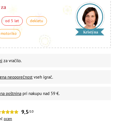
 za
od 5 let
dekletu
Kristýna
motoriko
ni
za vračilo.
vena neoporečnost
vseh igrač.
na poštnina
pri nakupu nad 59 €.
9,5
/10
eč
ocen