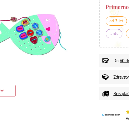
Primerno
od 3 let
fantu
Do
60 d
Zdravst
Brezplač
V