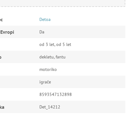
ec
Detoa
 Evropi
Da
od 3 let, od 5 let
o
dekletu, fantu
motoriko
igrače
8593547132898
ka
Det_14212