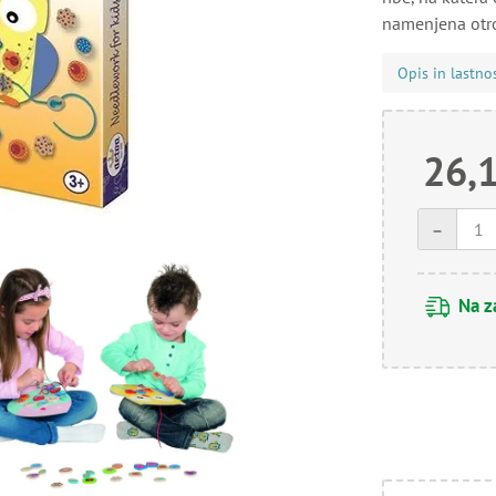
namenjena otro
Opis in lastno
26,
-
Na z