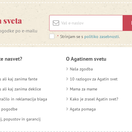
 sveta
 dogodke po e-mailu
*
Strinjam se s
politiko zasebnosti
.
te nasvet?
O Agatinem svetu
Naša zgodba
 ali kaj zanima fante
10 razlogov za Agatin svet
 ali kaj zanima deklice
Mama za mame
račilo in reklamacija blaga
Kako je zrasel Agatin svet?
d pogodbe
Agata pomaga
ij, popustov in garancij