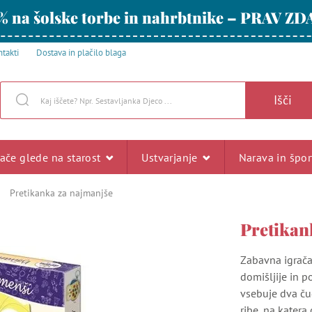
% na šolske torbe in nahrbtnike – PRAV ZD
takti
Dostava in plačilo blaga
Išči
rače glede na starost
Ustvarjanje
Narava in špo
Pretikanka za najmanjše
Pretikan
Zabavna igrača 
domišljije in p
vsebuje dva ču
ribe, na katera 