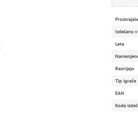
Proizvajal
Izdelano v
Leta
t
Namenjen
Razvijajo
Tip igrače
EAN
Koda izdel