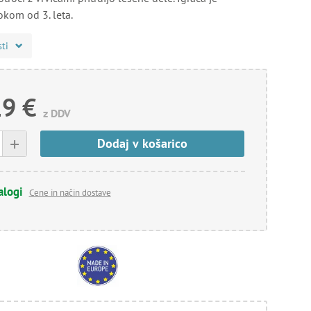
kom od 3. leta.
sti
19 €
z DDV
+
Dodaj v košarico
alogi
Cene in način dostave