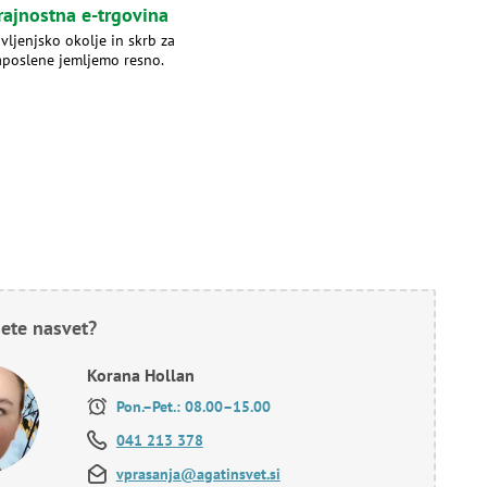
rajnostna e-trgovina
ivljenjsko okolje in skrb za
aposlene jemljemo resno.
ete nasvet?
Korana Hollan
Pon.–Pet.: 08.00–15.00
041 213 378
vprasanja@agatinsvet.si