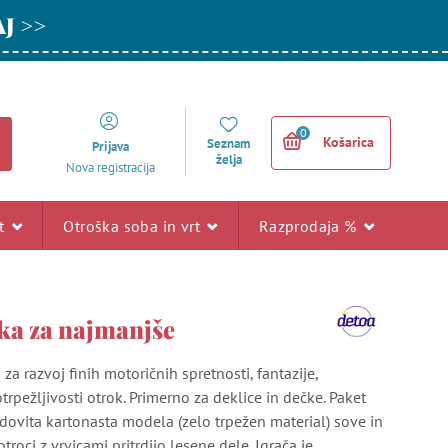
AJ >>
0
Košarica
Seznam
Prijava
želja
Nova registracija
rt
Otroška soba in vrt
Razprodaja %
ka za najmanjše
za razvoj finih motoričnih spretnosti, fantazije,
otrpežljivosti otrok. Primerno za deklice in dečke. Paket
dovita kartonasta modela (zelo trpežen material) sove in
otroci z vrvicami pritrdijo lesene dele. Igrača je