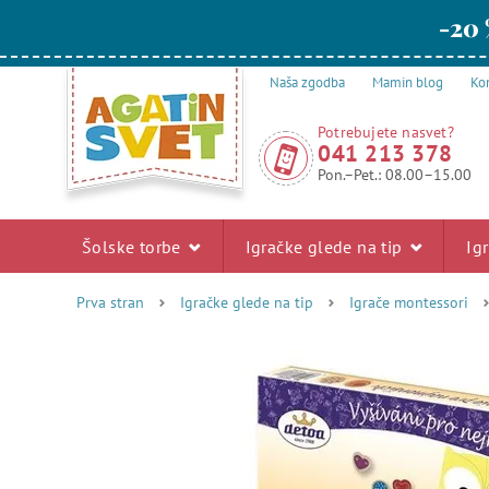
-20 
Naša zgodba
Mamin blog
Kon
Potrebujete nasvet?
041 213 378
Pon.–Pet.: 08.00–15.00
Šolske torbe
Igračke glede na tip
Ig
Prva stran
Igračke glede na tip
Igrače montessori