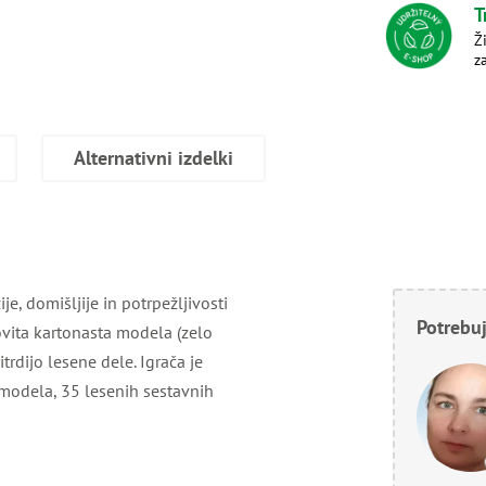
T
Ž
z
Alternativni izdelki
je, domišljije in potrpežljivosti
Potrebuj
ovita kartonasta modela (zelo
itrdijo lesene dele. Igrača je
 modela, 35 lesenih sestavnih