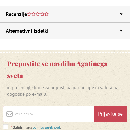
Recenzije
Alternativni izdelki
Prepustite se navdihu Agatinega
sveta
in prejemajte kode za popust, nagradne igre in vabila na
dogodke po e-mailu
Prijavite se
*
Strinjam se s
politiko zasebnosti
.