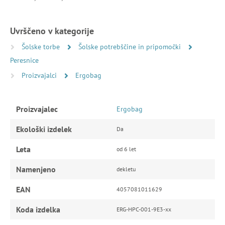
Uvrščeno v kategorije
Šolske torbe
Šolske potrebščine in pripomočki
Peresnice
Proizvajalci
Ergobag
Proizvajalec
Ergobag
Ekološki izdelek
Da
Leta
od 6 let
Namenjeno
dekletu
EAN
4057081011629
Koda izdelka
ERG-HPC-001-9E3-xx