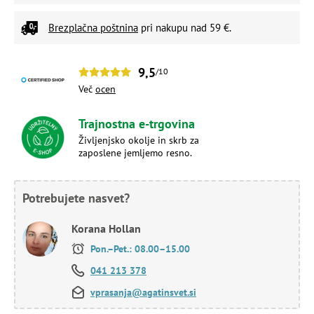
Brezplačna poštnina
pri nakupu nad 59 €.
9,5
/10
Več
ocen
Trajnostna e-trgovina
Življenjsko okolje in skrb za
zaposlene jemljemo resno.
Potrebujete nasvet?
Korana Hollan
Pon.–Pet.: 08.00–15.00
041 213 378
vprasanja@agatinsvet.si