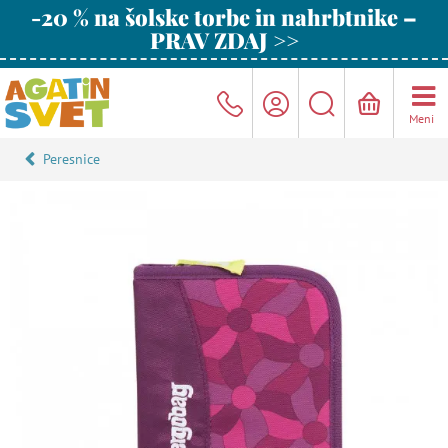
-20 % na šolske torbe in nahrbtnike –
PRAV ZDAJ >>
Meni
Peresnice