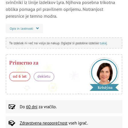
svinčniki iz linije izdelkov Lyra. Njihova posebna trikotna
oblika pomaga pri pravilnem oprijemu. Notranjost
peresnice je temno modra.
Opis in lastnosti
Ta izdelek ni več na voljo za nakup. Oglejte si podobne izdelke
tukaj
.
Primerno za
od 6 let
dekletu
Kristýna
Do
60 dni
za vračilo.
Zdravstvena neoporečnost
vseh igrač.