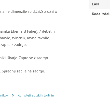
EAN
unanje dimenzije so d.23,5 x š.33 x
Koda izdel
amka Eberhard Faber), 7 debelih
barvic, svinčnik, ravno ravnilo,
 zapira z zadrgo.
iki, škarje. Zapre se z zadrgo.
. Sprednji žep je na zadrgo.
btnikov
Kompleti šolskih torb in