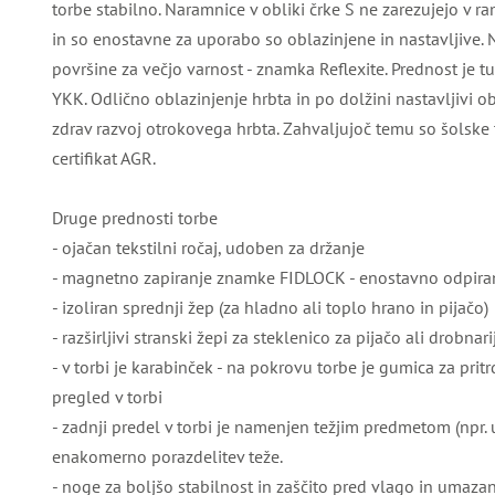
torbe stabilno. Naramnice v obliki črke S ne zarezujejo v r
in so enostavne za uporabo so oblazinjene in nastavljive
površine za večjo varnost - znamka Reflexite. Prednost je t
YKK. Odlično oblazinjenje hrbta in po dolžini nastavljivi ob
zdrav razvoj otrokovega hrbta. Zahvaljujoč temu so šolske 
certifikat AGR.
Druge prednosti torbe
- ojačan tekstilni ročaj, udoben za držanje
- magnetno zapiranje znamke FIDLOCK - enostavno odpiranj
- izoliran sprednji žep (za hladno ali toplo hrano in pijačo)
- razširljivi stranski žepi za steklenico za pijačo ali drobnar
- v torbi je karabinček - na pokrovu torbe je gumica za pritrd
pregled v torbi
- zadnji predel v torbi je namenjen težjim predmetom (npr.
enakomerno porazdelitev teže.
- noge za boljšo stabilnost in zaščito pred vlago in umazan