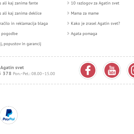
 ali kaj zanima fante
10 razlogov za Agatin svet
 ali kaj zanima deklice
Mama za mame
račilo in reklamacija blaga
Kako je zrasel Agatin svet?
d pogodbe
Agata pomaga
ij, popustov in garancij
 Agatin svet
3 378
Pon.–Pet.: 08.00–15.00