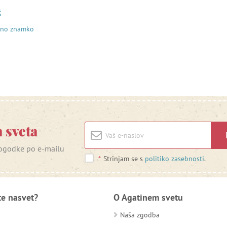
Š
ovno znamko
 sveta
 dogodke po e-mailu
*
Strinjam se s
politiko zasebnosti
.
te nasvet?
O Agatinem svetu
Naša zgodba