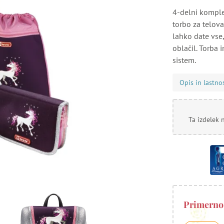
4-delni komplet
torbo za telov
lahko date vse,
oblačil. Torba
sistem.
Opis in lastno
Ta izdelek 
Primerno