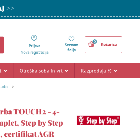
AJ >>
0
Košarica
Seznam
Prijava
želja
Nova registracija
rt
Otroška soba in vrt
Razprodaja %
riado
orba TOUCH2 - 4-
plet, Step by Step
 certifikat AGR