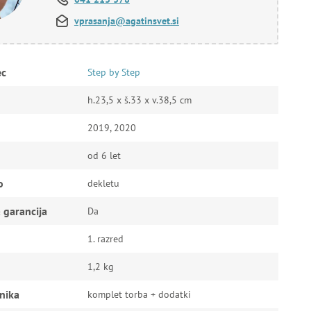
vprasanja@agatinsvet.si
ec
Step by Step
h.23,5 x š.33 x v.38,5 cm
2019, 2020
od 6 let
o
dekletu
 garancija
Da
1. razred
1,2 kg
nika
komplet torba + dodatki