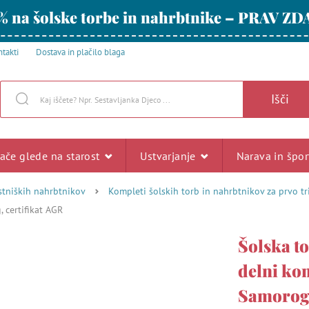
% na šolske torbe in nahrbtnike – PRAV ZD
takti
Dostava in plačilo blaga
Išči
rače glede na starost
Ustvarjanje
Narava in špo
stniških nahrbtnikov
Kompleti šolskih torb in nahrbtnikov za prvo t
 certifikat AGR
Šolska t
delni kom
Samorog,