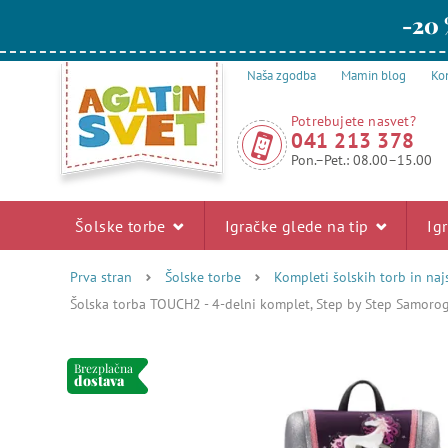
-20 
Naša zgodba
Mamin blog
Kon
Potrebujete nasvet?
041 213 378
Pon.–Pet.: 08.00–15.00
Šolske torbe
Igračke glede na tip
Ig
Prva stran
Šolske torbe
Kompleti šolskih torb in naj
Šolska torba TOUCH2 - 4-delni komplet, Step by Step Samorog,
Brezplačna
dostava