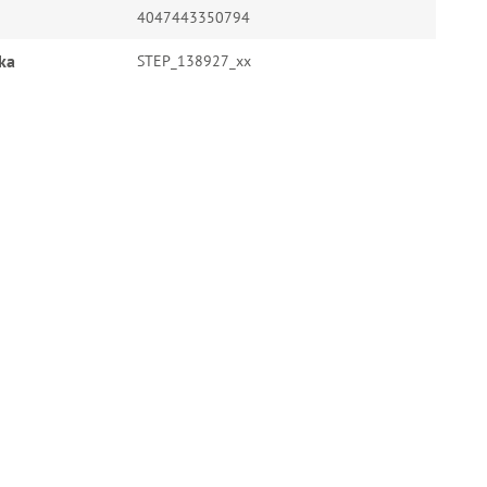
4047443350794
ka
STEP_138927_xx