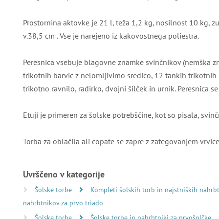
Prostornina aktovke je 21 l, teža 1,2 kg, nosilnost 10 kg, z
v.38,5 cm . Vse je narejeno iz kakovostnega poliestra.
Peresnica vsebuje blagovne znamke svinčnikov (nemška zn
trikotnih barvic z nelomljivimo sredico, 12 tankih trikotnih 
trikotno ravnilo, radirko, dvojni šilček in urnik. Peresnica se
Etuji je primeren za šolske potrebščine, kot so pisala, svinčn
Torba za oblačila ali copate se zapre z zategovanjem vrvice
Uvrščeno v kategorije
Šolske torbe
Kompleti šolskih torb in najstniških nahr
nahrbtnikov za prvo triado
Šolske torbe
Šolske torbe in nahrbtniki za prvošolčke