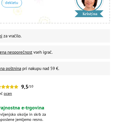
dekletu
Kristýna
ni
za vračilo.
vena neoporečnost
vseh igrač.
na poštnina
pri nakupu nad 59 €.
9,5
/10
eč
ocen
rajnostna e-trgovina
ivljenjsko okolje in skrb za
aposlene jemljemo resno.