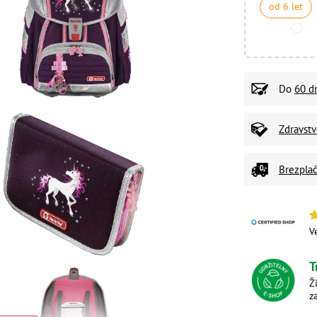
od 6 let
Do
60 d
Zdravst
Brezplač
V
T
Ž
z