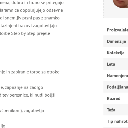
amena, dobro in trdno se prilegajo
. Naramnice dopolnjujejo odsevne
udi snemljiv prsni pas z znamko
lazinjeni trakovi zagotavljajo
Proizvajal
torbe Step by Step prejele
Dimenzije
Kolekcija
Leta
e in zapiranje torbe za otroke
Namenjen
Podaljšana
ije, zapiranje na zadrgo
itev peresnice, ki nudi boljši
Razred
Teža
 učbenikom), zagotavlja
Tip nahrbt
ijo