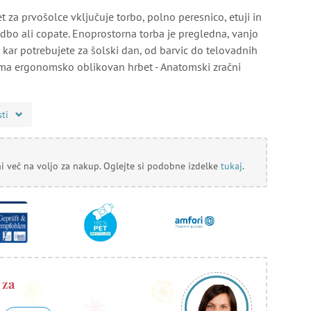
 za prvošolce vključuje torbo, polno peresnico, etuji in
adbo ali copate. Enoprostorna torba je pregledna, vanjo
 kar potrebujete za šolski dan, od barvic do telovadnih
 ima ergonomsko oblikovan hrbet - Anatomski zračni
sti
ni več na voljo za nakup. Oglejte si podobne izdelke
tukaj
.
 za