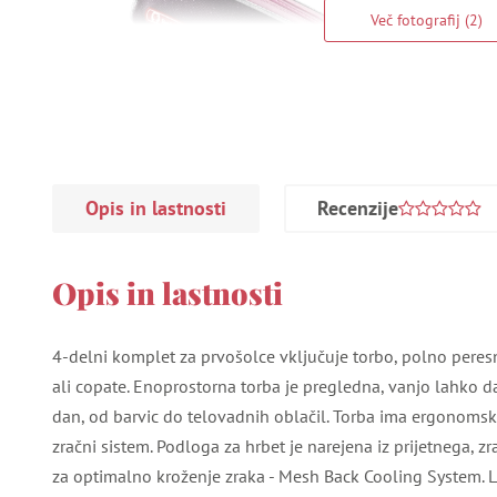
Več fotografij (2)
Opis in lastnosti
Recenzije
Opis in lastnosti
4-delni komplet za prvošolce vključuje torbo, polno peresn
ali copate. Enoprostorna torba je pregledna, vanjo lahko da
dan, od barvic do telovadnih oblačil. Torba ima ergonoms
zračni sistem. Podloga za hrbet je narejena iz prijetnega, z
za optimalno kroženje zraka - Mesh Back Cooling System. L