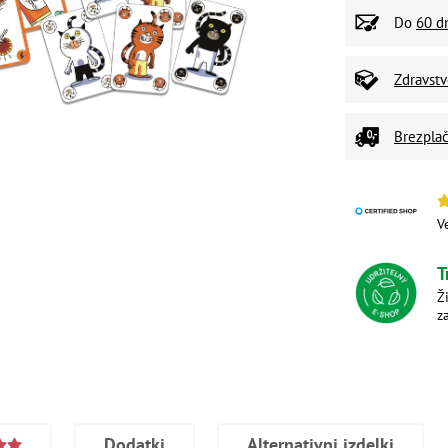
Do
60 d
Zdravst
Brezplač
V
T
Ž
z
Dodatki
Alternativni izdelki