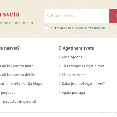
 sveta
 dogodke po e-mailu
*
Strinjam se s
politiko zasebnosti
.
te nasvet?
O Agatinem svetu
Naša zgodba
 ali kaj zanima fante
10 razlogov za Agatin svet
 ali kaj zanima deklice
Mama za mame
račilo in reklamacija blaga
Kako je zrasel Agatin svet?
d pogodbe
Agata pomaga
ij, popustov in garancij