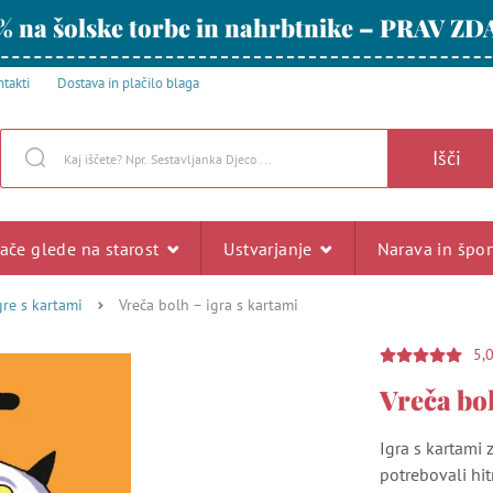
% na šolske torbe in nahrbtnike – PRAV ZD
takti
Dostava in plačilo blaga
Išči
rače glede na starost
Ustvarjanje
Narava in špo
gre s kartami
Vreča bolh – igra s kartami
5,
Vreča bol
Igra s kartami z
potrebovali hit