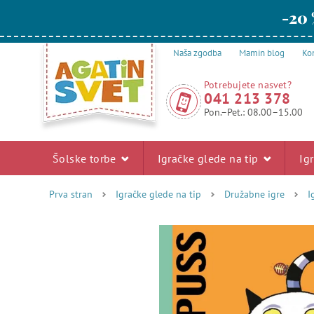
-20 
Naša zgodba
Mamin blog
Kon
Potrebujete nasvet?
041 213 378
Pon.–Pet.: 08.00–15.00
Šolske torbe
Igračke glede na tip
Ig
Prva stran
Igračke glede na tip
Družabne igre
I