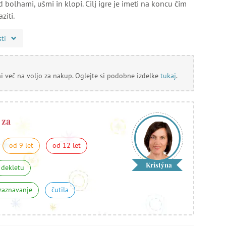
bolhami, ušmi in klopi. Cilj igre je imeti na koncu čim
ziti.
sti
ni več na voljo za nakup. Oglejte si podobne izdelke
tukaj
.
 za
od 9 let
od 12 let
Kristýna
dekletu
zaznavanje
čutila