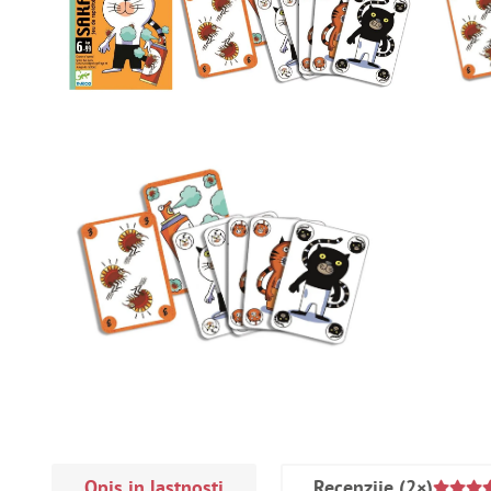
Opis in lastnosti
Recenzije
(2×)