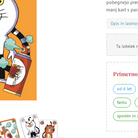
pobegnejo pred 
manj kart s para
Opis in lastno
Ta izdelek 
Primerno
od 6 let
fantu
spomin in 