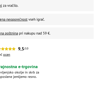
ni
za vračilo.
vena neoporečnost
vseh igrač.
na poštnina
pri nakupu nad 59 €.
9,5
/10
eč
ocen
rajnostna e-trgovina
ivljenjsko okolje in skrb za
aposlene jemljemo resno.