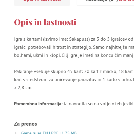
Opis in lastnosti
Igra s kartami (izvirno ime: Sakapuss) za 3 do 5 igralcev od 6 
igralci potrebovali hitrost in strategijo. Samo najhitrejše
bolhami, ušmi in klopi. Cilj igre je imeti na koncu čim manj k
Pakiranje vsebuje skupno 45 kart: 20 kart z mačko, 18 kart s 
kart s sredstvom za uničevanje parazitov in 1 karto s prho.
x 2,8 cm.
Pomembna informacija:
ta navodila so na voljo v teh jezikih
Za prenos
Game rules EN | PDF | 1.75 MB