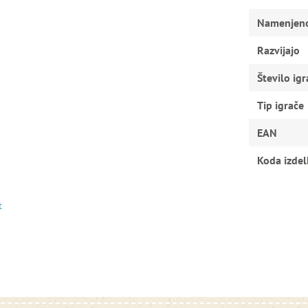
Namenjen
Razvijajo
Število igr
Tip igrače
EAN
Koda izdel
t