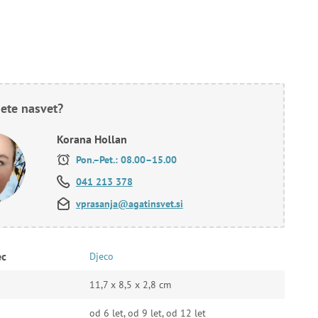
ete nasvet?
Korana Hollan
Pon.–Pet.: 08.00–15.00
041 213 378
vprasanja@agatinsvet.si
ec
Djeco
11,7 x 8,5 x 2,8 cm
od 6 let, od 9 let, od 12 let