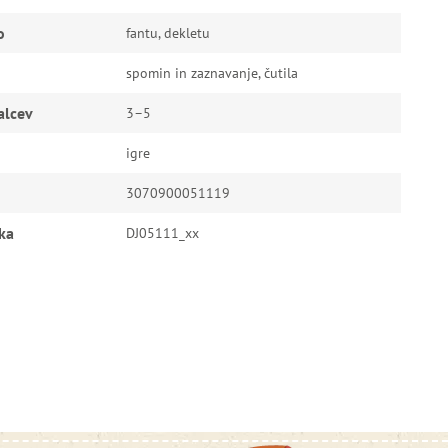
o
fantu, dekletu
spomin in zaznavanje, čutila
alcev
3–5
igre
3070900051119
ka
DJ05111_xx