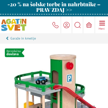
-20 % na šolske torbe in nahrbtnike –
PRAV ZDAJ >>
Meni
Garaže in kmetije
Brezplačna
dostava