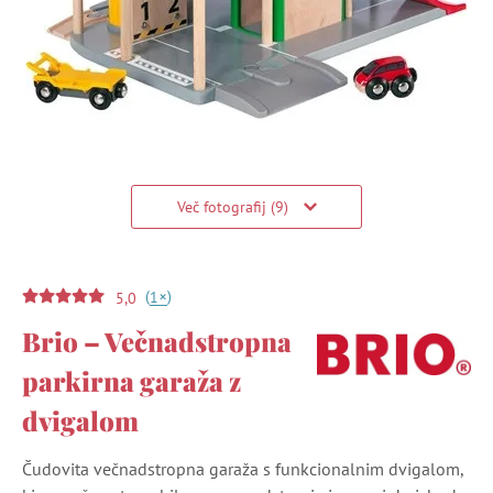
Več fotografij (9)
(
)
+
1
5,0
Brio – Večnadstropna
parkirna garaža z
dvigalom
Čudovita večnadstropna garaža s funkcionalnim dvigalom,