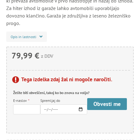
ki prevaža avtomobile v prvo nadstropje in nazaj do izhoda.
Za hiter izhod iz garaže lahko avtomobili uporabljajo
dovozno klančino. Garaža je združljiva z leseno železniško
progo.
Opis in lastnosti
79,99 €
z DDV
Tega izdelka zdaj žal ni mogoče naročiti.
Želite biti obveščeni, takoj ko bo znova na voljo?
E-naslov
*
Spremljaj do
Obvesti me