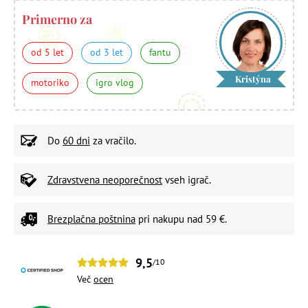
Primerno za
od 5 let
od 3 let
fantu
Kristýna
motoriko
igro vlog
Do
60 dni
za vračilo.
Zdravstvena neoporečnost
vseh igrač.
Brezplačna poštnina
pri nakupu nad 59 €.
9,5
/10
Več
ocen