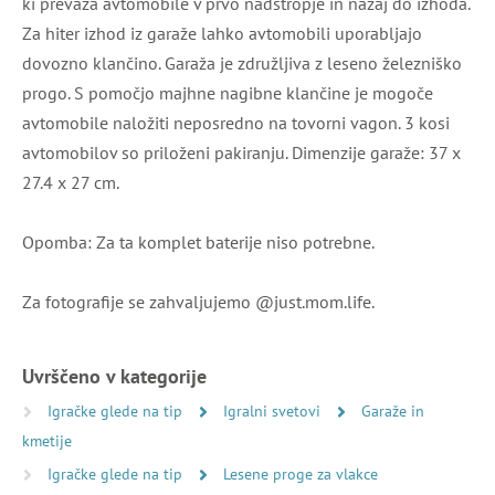
ki prevaža avtomobile v prvo nadstropje in nazaj do izhoda.
Za hiter izhod iz garaže lahko avtomobili uporabljajo
dovozno klančino. Garaža je združljiva z leseno železniško
progo. S pomočjo majhne nagibne klančine je mogoče
avtomobile naložiti neposredno na tovorni vagon. 3 kosi
avtomobilov so priloženi pakiranju. Dimenzije garaže: 37 x
27.4 x 27 cm.
Opomba: Za ta komplet baterije niso potrebne.
Za fotografije se zahvaljujemo @just.mom.life.
Uvrščeno v kategorije
Igračke glede na tip
Igralni svetovi
Garaže in
kmetije
Igračke glede na tip
Lesene proge za vlakce