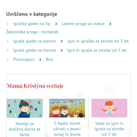
Uvrščeno v kategorije
Igračke glede na tip
Lesene proge za vlakce
Železniške proge – kompleti
Igrače glede na starost
Igre in igračke za otroke od 3 let
Igrače glede na starost
Igre in igrače za otroke od 5 let
Proizvajalci
Brio
Mama Kristýna svetuje
Z Agato boste
Ideje za igre in
Namigi za
uživali v jeseni
igrače za otroke
božična darila za
zunaj in doma
od 3 let
fante