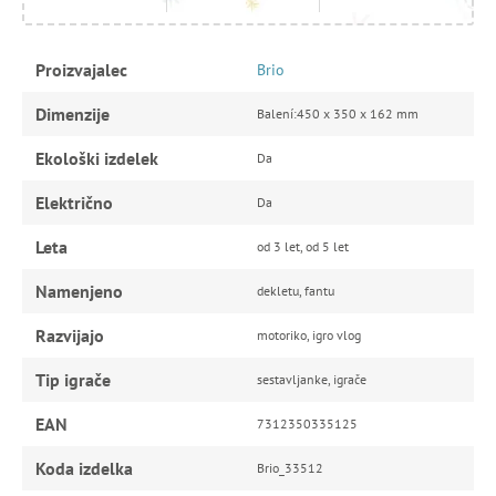
Proizvajalec
Brio
Dimenzije
Balení:450 x 350 x 162 mm
Ekološki izdelek
Da
Električno
Da
Leta
od 3 let, od 5 let
Namenjeno
dekletu, fantu
Razvijajo
motoriko, igro vlog
Tip igrače
sestavljanke, igrače
EAN
7312350335125
Koda izdelka
Brio_33512