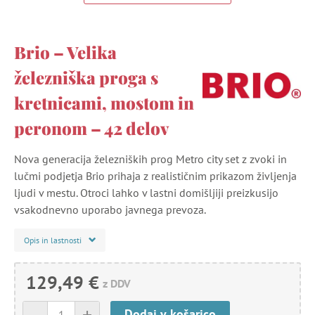
Brio – Velika
železniška proga s
kretnicami, mostom in
peronom – 42 delov
Nova generacija železniških prog Metro city set z zvoki in
lučmi podjetja Brio prihaja z realističnim prikazom življenja
ljudi v mestu. Otroci lahko v lastni domišljiji preizkusijo
vsakodnevno uporabo javnega prevoza.
Opis in lastnosti
129,49 €
z DDV
-
+
Dodaj v košarico