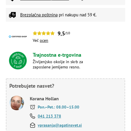
Brezplačna poštnina
pri nakupu nad 59 €.
9,5
/10
Več
ocen
Trajnostna e-trgovina
Življenjsko okolje in skrb za
zaposlene jemljemo resno.
Potrebujete nasvet?
Korana Hollan
Pon.–Pet.: 08.00–15.00
041 213 378
vprasanja@agatinsvet.si