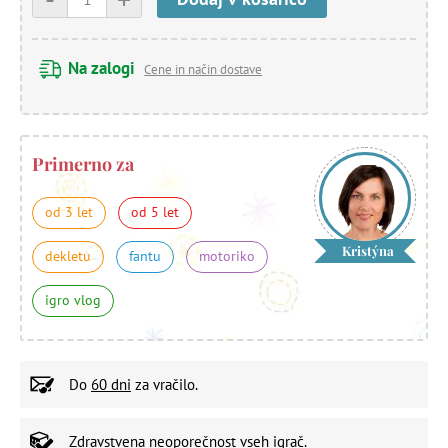
Na zalogi
Cene in način dostave
Primerno za
od 3 let
od 5 let
Kristýna
dekletu
fantu
motoriko
igro vlog
Do
60 dni
za vračilo.
Zdravstvena neoporečnost
vseh igrač.