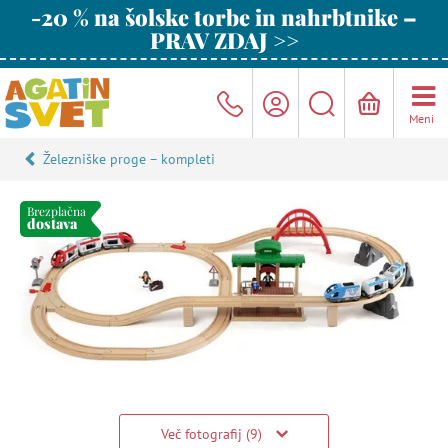
-20 % na šolske torbe in nahrbtnike –
PRAV ZDAJ >>
Meni
Železniške proge – kompleti
Brezplačna
dostava
Več fotografij (9)