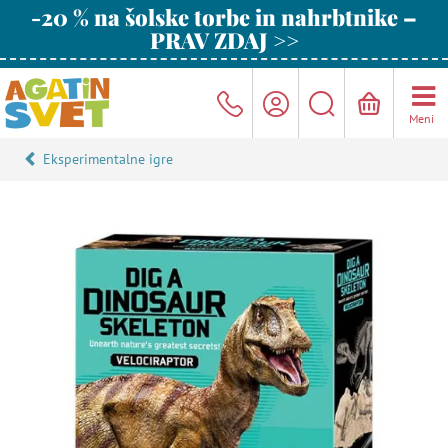
-20 % na šolske torbe in nahrbtnike –
PRAV ZDAJ >>
Meni
Eksperimentalne igre