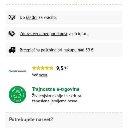
Do
60 dni
za vračilo.
Zdravstvena neoporečnost
vseh igrač.
Brezplačna poštnina
pri nakupu nad 59 €.
9,5
/10
Več
ocen
Trajnostna e-trgovina
Življenjsko okolje in skrb za
zaposlene jemljemo resno.
Potrebujete nasvet?