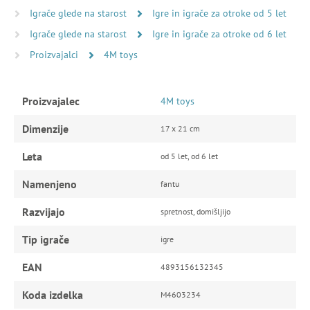
Igrače glede na starost
Igre in igrače za otroke od 5 let
Igrače glede na starost
Igre in igrače za otroke od 6 let
Proizvajalci
4M toys
Proizvajalec
4M toys
Dimenzije
17 x 21 cm
Leta
od 5 let, od 6 let
Namenjeno
fantu
Razvijajo
spretnost, domišljijo
Tip igrače
igre
EAN
4893156132345
Koda izdelka
M4603234