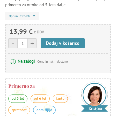
primeren za otroke od 5. leta dalje.
Opis in lastnosti
13,99 €
z DDV
-
+
Dodaj v košarico
Na zalogi
Cene in način dostave
Primerno za
od 5 let
od 6 let
fantu
Kristýna
spretnost
domišljijo