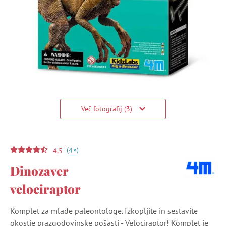
Več fotografij (3)
(
)
+
4
4,5
Dinozaver
velociraptor
Komplet za mlade paleontologe. Izkopljite in sestavite
okostje prazgodovinske pošasti - Velociraptor! Komplet je