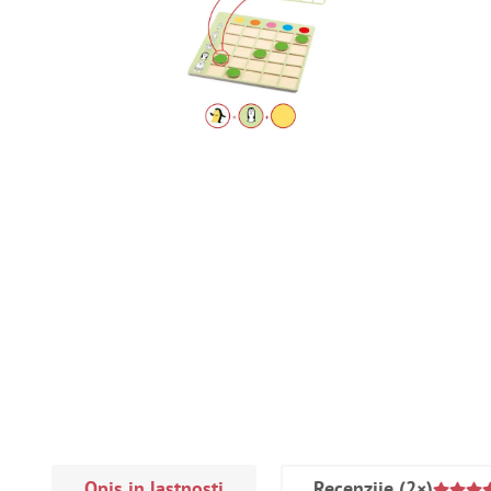
Opis in lastnosti
Recenzije
(2×)