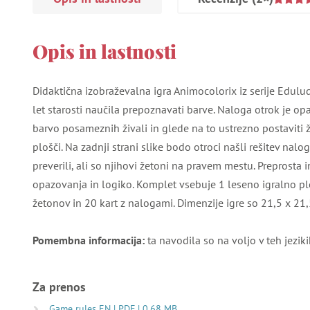
Opis in lastnosti
Didaktična izobraževalna igra Animocolorix iz serije Edulu
let starosti naučila prepoznavati barve. Naloga otrok je opa
barvo posameznih živali in glede na to ustrezno postaviti 
plošči. Na zadnji strani slike bodo otroci našli rešitev nal
preverili, ali so njihovi žetoni na pravem mestu. Preprosta 
opazovanja in logiko. Komplet vsebuje 1 leseno igralno pl
žetonov in 20 kart z nalogami. Dimenzije igre so 21,5 x 21,
Pomembna informacija:
ta navodila so na voljo v teh jezikih
Za prenos
Game rules EN | PDF | 0.68 MB