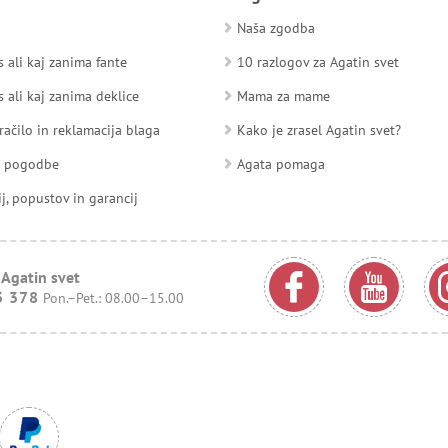
Naša zgodba
 ali kaj zanima fante
10 razlogov za Agatin svet
 ali kaj zanima deklice
Mama za mame
račilo in reklamacija blaga
Kako je zrasel Agatin svet?
d pogodbe
Agata pomaga
ij, popustov in garancij
 Agatin svet
3 378
Pon.–Pet.: 08.00–15.00