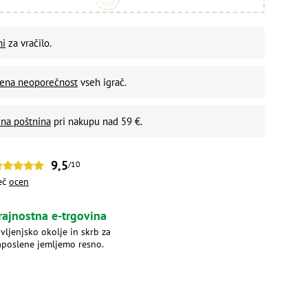
ni
za vračilo.
vena neoporečnost
vseh igrač.
na poštnina
pri nakupu nad 59 €.
9,5
/10
eč
ocen
rajnostna e-trgovina
ivljenjsko okolje in skrb za
aposlene jemljemo resno.