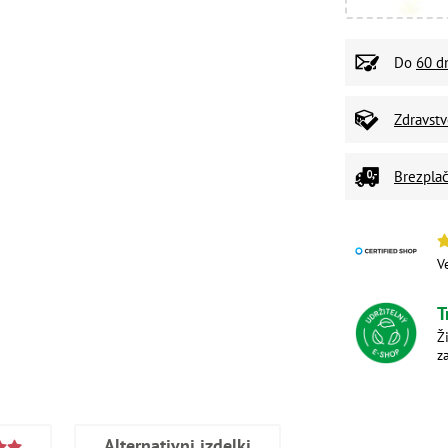
Do
60 d
Zdravst
Brezplač
V
T
Ž
z
Alternativni izdelki