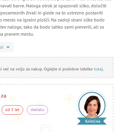
avati barve. Naloga otrok je opazovati sliko, določiti
posameznih živali in glede na to ustrezno postaviti
 mesto na igralni plošči. Na zadnji strani slike bodo
šitev naloge, tako da bodo lahko sami preverili, ali so
 na pravem mestu.
sti
ni več na voljo za nakup. Oglejte si podobne izdelke
tukaj
.
 za
od 5 let
dekletu
Kristýna