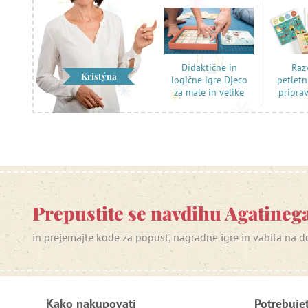
Raz
Didaktične in
Kristýna
petletn
logične igre Djeco
pripra
za male in velike
Prepustite se navdihu Agatinega
in prejemajte kode za popust, nagradne igre in vabila na
Kako nakupovati
Potrebuje