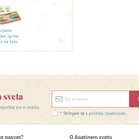
vijamo
ike: Igriva
va na šolo
 sveta
 dogodke po e-mailu
*
Strinjam se s
politiko zasebnosti
.
te nasvet?
O Agatinem svetu