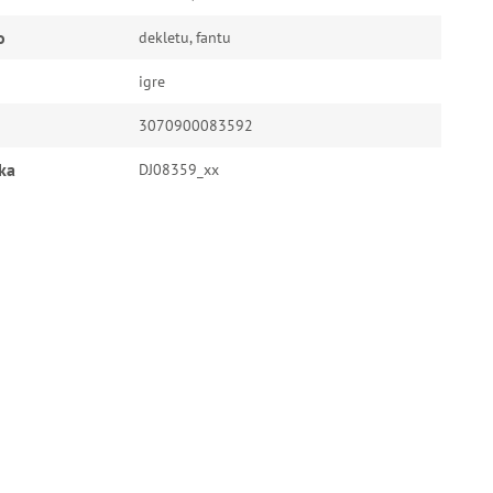
o
dekletu, fantu
igre
3070900083592
ka
DJ08359_xx