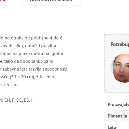
do bo otroke od približno 4 do 6
Potrebuj
zovati sliko, določiti pravilno
žetone na pravo mesto na igralni
oge, tako da bodo lahko sami
in zabavna igra razvija sposobnosti
oščo (20 x 20 cm), 5 lesenih
5 x 3 cm.
: EN, F, DE, ES, I.
Proizvajal
Dimenzije
Leta