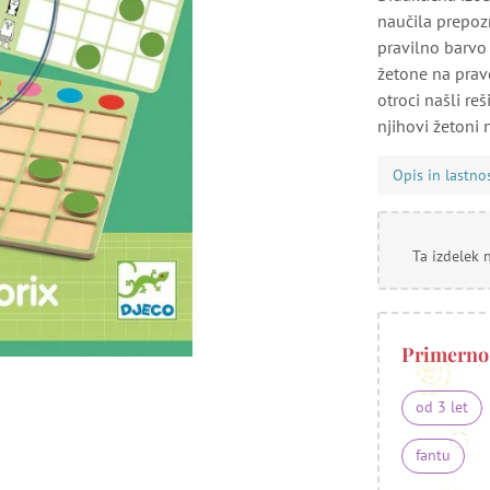
naučila prepozn
pravilno barvo 
žetone na pravo
otroci našli re
njihovi žetoni
Opis in lastno
Ta izdelek 
Primerno
od 3 let
fantu