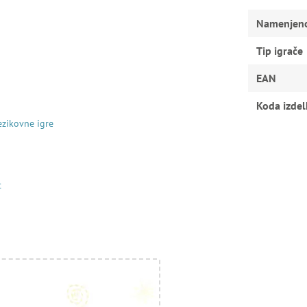
Namenjen
Tip igrače
EAN
Koda izdel
ezikovne igre
t