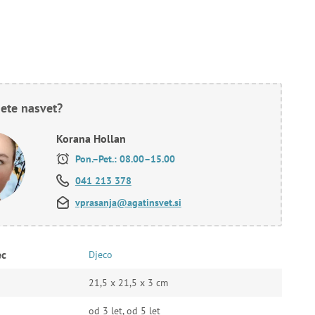
ete nasvet?
Korana Hollan
Pon.–Pet.: 08.00–15.00
041 213 378
vprasanja@agatinsvet.si
ec
Djeco
21,5 x 21,5 x 3 cm
od 3 let, od 5 let