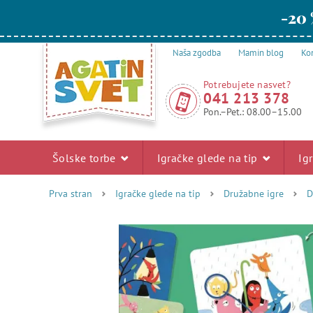
-20 
Naša zgodba
Mamin blog
Kon
Potrebujete nasvet?
041 213 378
Pon.–Pet.: 08.00–15.00
Šolske torbe
Igračke glede na tip
Ig
Prva stran
Igračke glede na tip
Družabne igre
D