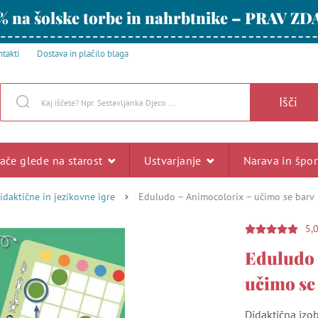
% na šolske torbe in nahrbtnike – PRAV ZD
takti
Dostava in plačilo blaga
Išči
rače glede na starost
Ustvarjanje
Narava in špo
idaktične in jezikovne igre
Eduludo – Animocolorix – učimo se barv
5,
Eduludo 
učimo se
Didaktična izob