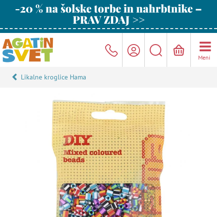
-20 % na šolske torbe in nahrbtnike –
PRAV ZDAJ >>
Meni
Likalne kroglice Hama