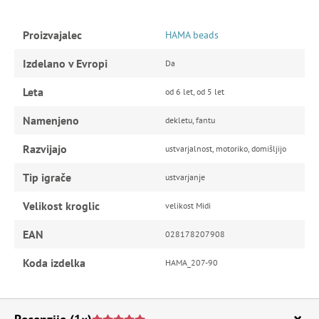
Proizvajalec
HAMA beads
Izdelano v Evropi
Da
Leta
od 6 let, od 5 let
Namenjeno
dekletu, fantu
Razvijajo
ustvarjalnost, motoriko, domišljijo
Tip igrače
ustvarjanje
Velikost kroglic
velikost Midi
EAN
028178207908
Koda izdelka
HAMA_207-90