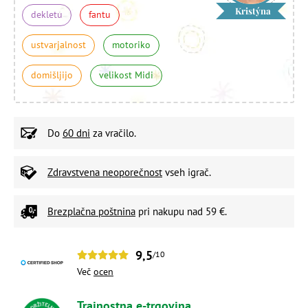
Kristýna
dekletu
fantu
ustvarjalnost
motoriko
domišljijo
velikost Midi
Do
60 dni
za vračilo.
Zdravstvena neoporečnost
vseh igrač.
Brezplačna poštnina
pri nakupu nad 59 €.
9,5
/10
Več
ocen
Trajnostna e-trgovina