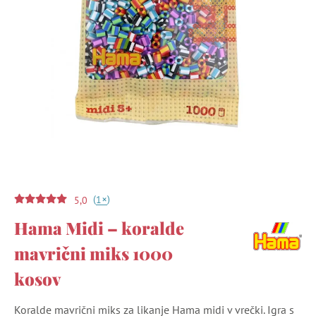
(
)
+
1
5,0
Hama Midi – koralde
mavrični miks 1000
kosov
Koralde mavrični miks za likanje Hama midi v vrečki. Igra s