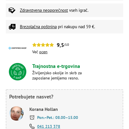
Zdravstvena neoporečnost
vseh igrač.
Brezplačna poštnina
pri nakupu nad 59 €.
9,5
/10
Več
ocen
Trajnostna e-trgovina
Življenjsko okolje in skrb za
zaposlene jemljemo resno.
Potrebujete nasvet?
Korana Hollan
Pon.–Pet.: 08.00–15.00
041 213 378