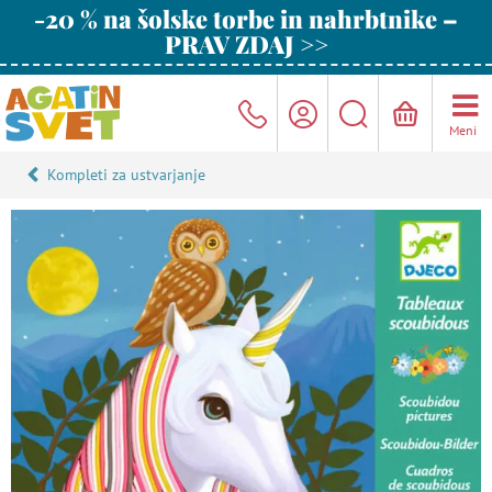
-20 % na šolske torbe in nahrbtnike –
PRAV ZDAJ >>
Meni
Kompleti za ustvarjanje