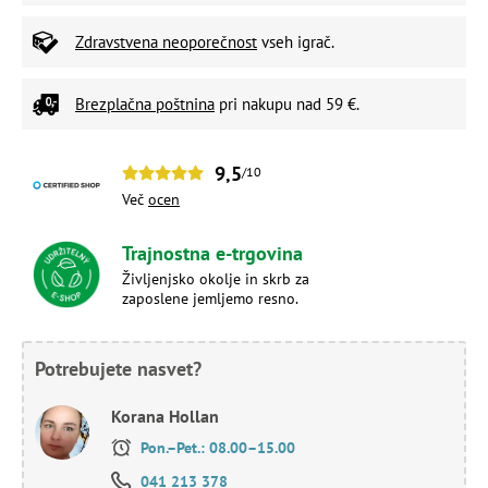
Zdravstvena neoporečnost
vseh igrač.
Brezplačna poštnina
pri nakupu nad 59 €.
9,5
/10
Več
ocen
Trajnostna e-trgovina
Življenjsko okolje in skrb za
zaposlene jemljemo resno.
Potrebujete nasvet?
Korana Hollan
Pon.–Pet.: 08.00–15.00
041 213 378