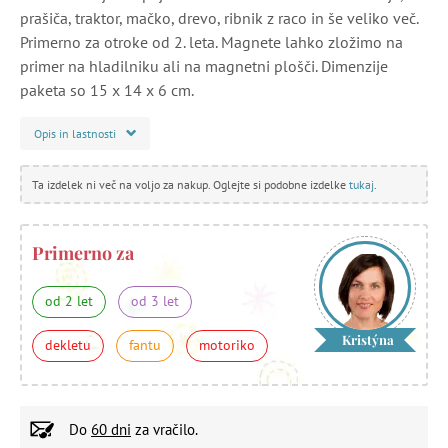
prašiča, traktor, mačko, drevo, ribnik z raco in še veliko več.
Primerno za otroke od 2. leta. Magnete lahko zložimo na
primer na hladilniku ali na magnetni plošči. Dimenzije
paketa so 15 x 14 x 6 cm.
Opis in lastnosti
Ta izdelek ni več na voljo za nakup. Oglejte si podobne izdelke
tukaj
.
Primerno za
od 2 let
od 3 let
Kristýna
dekletu
fantu
motoriko
Do
60 dni
za vračilo.