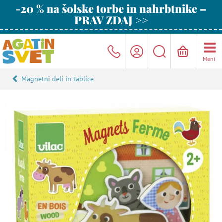
-20 % na šolske torbe in nahrbtnike –
PRAV ZDAJ >>
Meni
Magnetni deli in tablice