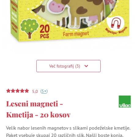
Več fotografij (3)
(
)
+
5
5,0
Leseni magneti -
Kmetija - 20 kosov
Velik nabor lesenih magnetov s slikami podeželske kmetije.
Paket vsebuje skupaj 20 različnih slik. Našli boste konja,