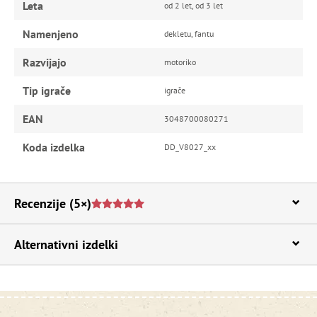
Leta
od 2 let, od 3 let
Namenjeno
dekletu, fantu
Razvijajo
motoriko
Tip igrače
igrače
EAN
3048700080271
Koda izdelka
DD_V8027_xx
Recenzije
(5×)
Alternativni izdelki