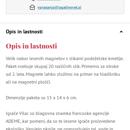
vprasanja@agatinsvet.si
Opis in lastnosti
Opis in lastnosti
Velik nabor lesenih magnetov s slikami podeželske kmetije.
Paket vsebuje skupaj 20 različnih slik. Primerno za otroke
od 2. leta. Magnete lahko zložimo na primer na hladilniku
ali na magnetni plošči.
Dimenzije paketa so 15 x 14 x 6 cm.
Igrače Vilac so blagovna znamka francoske agencije
ADEME, kar pomeni, da so te lesene igrače proizvedene
ekološko. Varujejo okolje, ne onesnažujejo tal, vode in