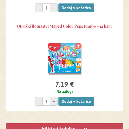
-
+
Dodaj v košarico
Otroški flomastri Maped Color'Peps Jumbo - 12 barv
7,19 €
Na zalogi
-
+
Dodaj v košarico
Filtriraj izdelke