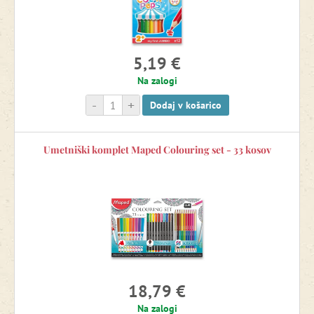
Risanje in pobarvanke
Nalepke
5,19 €
Na zalogi
Izrezovanke
-
+
Dodaj v košarico
Plastelini in seti za modeliranje
Umetniški komplet Maped Colouring set - 33 kosov
Pijača in malica za izlete
Razprodaja -15 %
18,79 €
Na zalogi