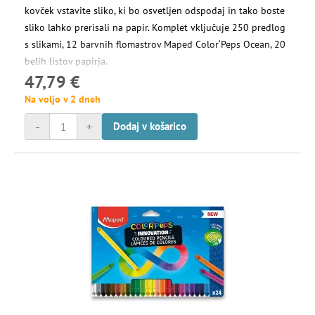
kovček vstavite sliko, ki bo osvetljen odspodaj in tako boste
sliko lahko prerisali na papir. Komplet vključuje 250 predlog
s slikami, 12 barvnih flomastrov Maped Color‘Peps Ocean, 20
belih listov papirja.
47,79 €
Na voljo v 2 dneh
-
+
Dodaj v košarico