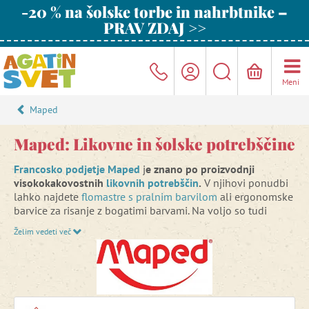
-20 % na šolske torbe in nahrbtnike –
PRAV ZDAJ >>
Meni
Maped
Maped: Likovne in šolske potrebščine
Francosko podjetje Maped
j
e znano po proizvodnji
visokokakovostnih
likovnih potrebščin
.
V njihovi ponudbi
lahko najdete
flomastre s pralnim barvilom
ali ergonomske
barvice za risanje z bogatimi barvami. Na voljo so tudi
razmazljive
akvarelne barvice
, voščenke, flomastri, barvne
Želim vedeti več
krede,
oljni pasteli
s popolno barvno prekrivnostjo ter
različne otroške in umetniške škarje. Izdelki Maped bodo
poskrbeli za odlično zabavo za vas in vaše otroke. Dodajte
svojim umetninam živahne barve, ki jih je enostavno
nanašati brez velikega pritiska na
barvice
.