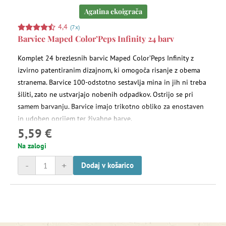
Agatina ekoigrača
4,4
(7x)
Barvice Maped Color’Peps Infinity 24 barv
Komplet 24 brezlesnih barvic Maped Color’Peps Infinity z
izvirno patentiranim dizajnom, ki omogoča risanje z obema
stranema. Barvice 100-odstotno sestavlja mina in jih ni treba
šiliti, zato ne ustvarjajo nobenih odpadkov. Ostrijo se pri
samem barvanju. Barvice imajo trikotno obliko za enostaven
in udoben oprijem ter živahne barve.
5,59 €
Na zalogi
-
+
Dodaj v košarico