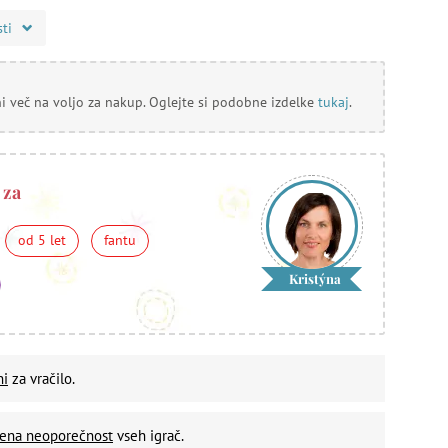
sti
ni več na voljo za nakup. Oglejte si podobne izdelke
tukaj
.
 za
od 5 let
fantu
Kristýna
ni
za vračilo.
vena neoporečnost
vseh igrač.