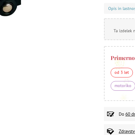
Opis in lastno
Ta izdelek 
Primerno
od 3 let
motoriko
Do
60 d
Zdravst