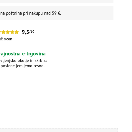
na poštnina
pri nakupu nad 59 €.
9,5
/10
eč
ocen
rajnostna e-trgovina
ivljenjsko okolje in skrb za
aposlene jemljemo resno.