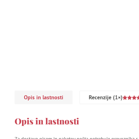
Opis in lastnosti
Recenzije
(1×)
Opis in lastnosti
Za dostavo pisem in paketov pošta potrebuje prevoznika 