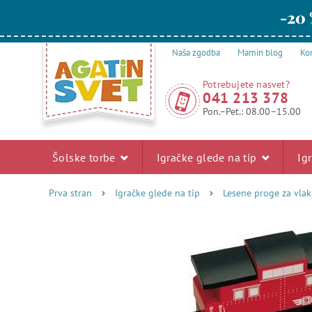
-20 
Naša zgodba
Mamin blog
Kon
Potrebujete nasvet?
041 213 378
Pon.–Pet.: 08.00–15.00
Šolske torbe
Igračke glede na tip
Ig
Prva stran
Igračke glede na tip
Lesene proge za vlak