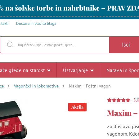
% na šolske torbe in nahrbtnike – PRAV ZD
takti
Dostava in plačilo blaga
Išči
rače glede na starost
Ustvarjanje
Narava in špo
ce
Vagončki in lokomotive
Maxim – Poštni vagon
5,
Akcija
Maxim – 
Za dostavo pis
vagonom. Kdor 