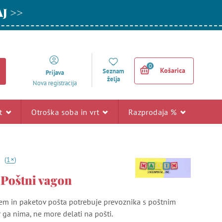
AJ >>
0
Košarica
Seznam
Prijava
želja
Nova registracija
rt
Otroška soba in vrt
Razprodaja %
+
0
(
1
)
Poštni vagon
em in paketov pošta potrebuje prevoznika s poštnim
ga nima, ne more delati na pošti.