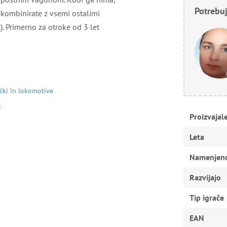
Potrebuj
 kombinirate z vsemi ostalimi
). Primerno za otroke od 3 let
čki in lokomotive
t
Proizvajal
Leta
Namenjen
Razvijajo
Tip igrače
EAN