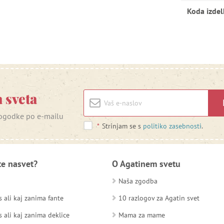
Koda izdel
 sveta
 dogodke po e-mailu
*
Strinjam se s
politiko zasebnosti
.
te nasvet?
O Agatinem svetu
Naša zgodba
 ali kaj zanima fante
10 razlogov za Agatin svet
 ali kaj zanima deklice
Mama za mame