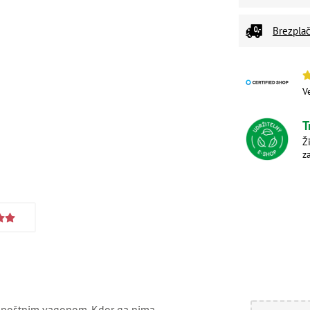
Brezplač
V
T
Ž
z
s poštnim vagonom. Kdor ga nima,