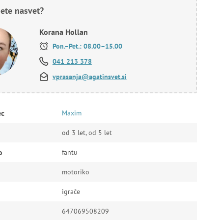
ete nasvet?
Korana Hollan
Pon.–Pet.: 08.00–15.00
041 213 378
vprasanja@agatinsvet.si
ec
Maxim
od 3 let, od 5 let
o
fantu
motoriko
igrače
647069508209