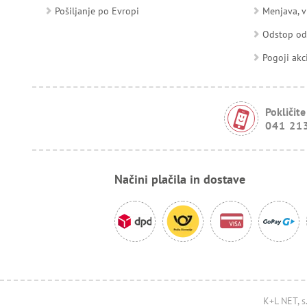
Pošiljanje po Evropi
Menjava, v
Odstop o
Pogoji akc
Pokličite
041 21
Načini plačila in dostave
K+L NET, s