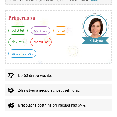
Primerno za
od 3 let
od 5 let
fantu
Kristýna
dekletu
motoriko
ustvarjalnost
Do
60 dni
za vračilo.
Zdravstvena neoporečnost
vseh igrač.
Brezplačna poštnina
pri nakupu nad 59 €.