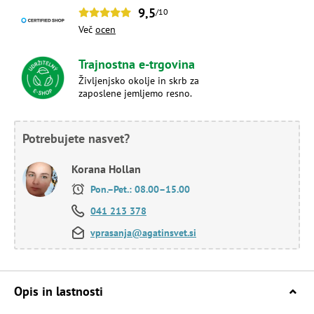
9,5
/10
Več
ocen
Trajnostna e-trgovina
Življenjsko okolje in skrb za
zaposlene jemljemo resno.
Potrebujete nasvet?
Korana Hollan
Pon.–Pet.: 08.00–15.00
041 213 378
vprasanja@agatinsvet.si
Opis in lastnosti