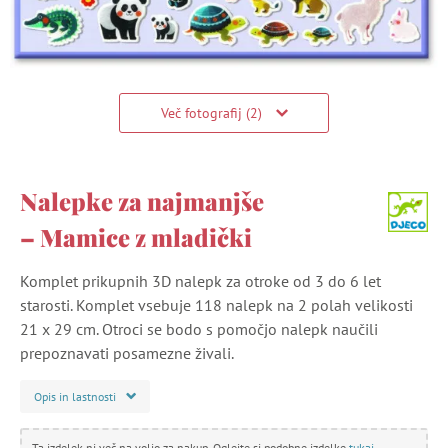
Več fotografij (2)
Nalepke za najmanjše
– Mamice z mladički
Komplet prikupnih 3D nalepk za otroke od 3 do 6 let
starosti. Komplet vsebuje 118 nalepk na 2 polah velikosti
21 x 29 cm. Otroci se bodo s pomočjo nalepk naučili
prepoznavati posamezne živali.
Opis in lastnosti
Ta izdelek ni več na voljo za nakup. Oglejte si podobne izdelke
tukaj
.