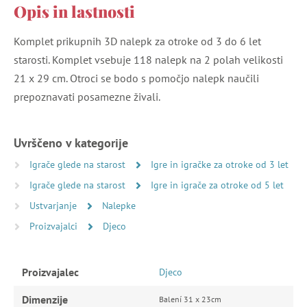
Opis in lastnosti
Komplet prikupnih 3D nalepk za otroke od 3 do 6 let
starosti. Komplet vsebuje 118 nalepk na 2 polah velikosti
21 x 29 cm. Otroci se bodo s pomočjo nalepk naučili
prepoznavati posamezne živali.
Uvrščeno v kategorije
Igrače glede na starost
Igre in igračke za otroke od 3 let
Igrače glede na starost
Igre in igrače za otroke od 5 let
Ustvarjanje
Nalepke
Proizvajalci
Djeco
Proizvajalec
Djeco
Dimenzije
Balení 31 x 23cm