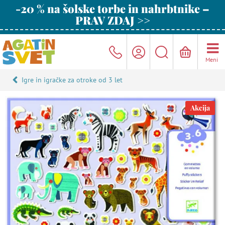
-20 % na šolske torbe in nahrbtnike –
PRAV ZDAJ >>
Meni
Igre in igračke za otroke od 3 let
Akcija