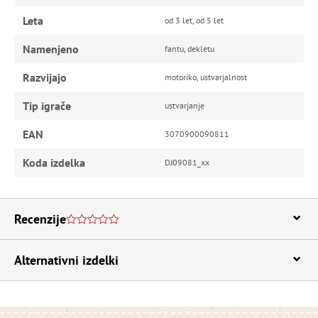
Leta
od 3 let, od 5 let
Namenjeno
fantu, dekletu
Razvijajo
motoriko, ustvarjalnost
Tip igrače
ustvarjanje
EAN
3070900090811
Koda izdelka
DJ09081_xx
Recenzije
Alternativni izdelki