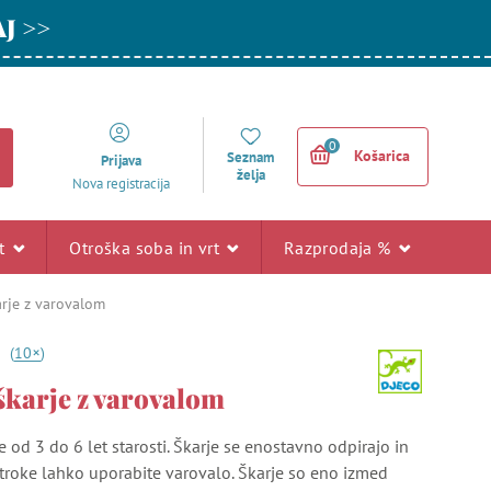
AJ >>
0
Košarica
Seznam
Prijava
želja
Nova registracija
rt
Otroška soba in vrt
Razprodaja %
arje z varovalom
+
8
(
10
)
škarje z varovalom
e od 3 do 6 let starosti. Škarje se enostavno odpirajo in
troke lahko uporabite varovalo. Škarje so eno izmed