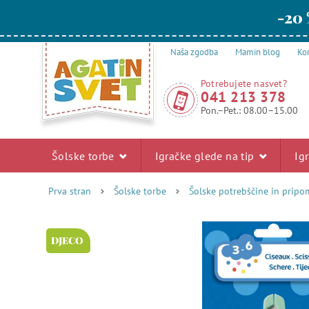
-20 
Naša zgodba
Mamin blog
Kon
Potrebujete nasvet?
041 213 378
Pon.–Pet.: 08.00–15.00
Šolske torbe
Igračke glede na tip
Ig
Prva stran
Šolske torbe
Šolske potrebščine in pripo
DJECO