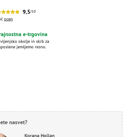
9,5
/10
eč
ocen
rajnostna e-trgovina
ivljenjsko okolje in skrb za
aposlene jemljemo resno.
ete nasvet?
Korana Hollan