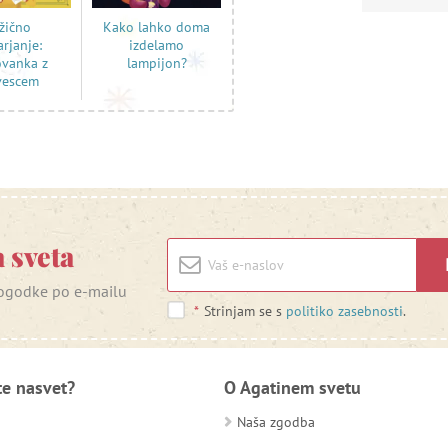
žično
Kako lahko doma
arjanje:
izdelamo
ovanka z
lampijon?
vescem
 sveta
 dogodke po e-mailu
*
Strinjam se s
politiko zasebnosti
.
te nasvet?
O Agatinem svetu
Naša zgodba