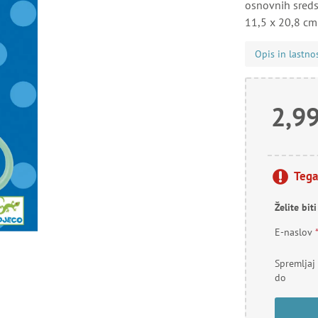
osnovnih sredst
11,5 x 20,8 cm
Opis in lastno
2,99
Tega
Želite bit
E-naslov
Spremljaj
do