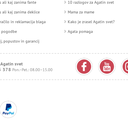
 ali kaj zanima fante
10 razlogov za Agatin svet
 ali kaj zanima deklice
Mama za mame
račilo in reklamacija blaga
Kako je zrasel Agatin svet?
d pogodbe
Agata pomaga
ij, popustov in garancij
 Agatin svet
3 378
Pon.–Pet.: 08.00–15.00