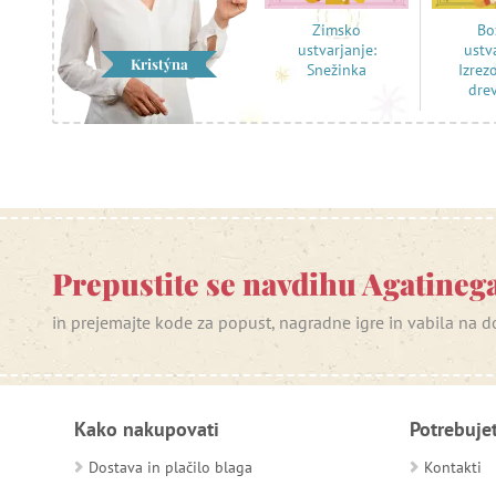
Bo
Zimsko
ustv
ustvarjanje:
Kristýna
Izrez
Snežinka
dre
Prepustite se navdihu Agatinega
in prejemajte kode za popust, nagradne igre in vabila na
Kako nakupovati
Potrebuje
Dostava in plačilo blaga
Kontakti