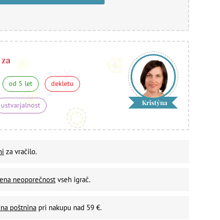
 za
od 5 let
dekletu
Kristýna
ustvarjalnost
ni
za vračilo.
vena neoporečnost
vseh igrač.
na poštnina
pri nakupu nad 59 €.