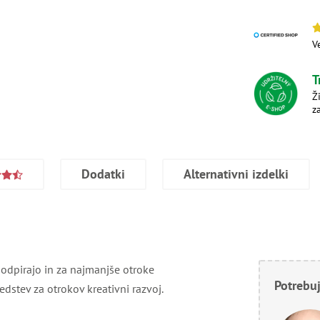
V
T
Ž
z
Dodatki
Alternativni izdelki
o odpirajo in za najmanjše otroke
Potrebuj
dstev za otrokov kreativni razvoj.