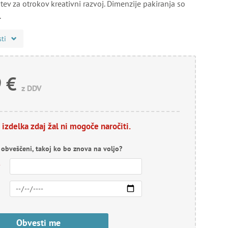
ev za otrokov kreativni razvoj. Dimenzije pakiranja so
.
sti
 €
z DDV
 izdelka zdaj žal ni mogoče naročiti.
i obveščeni, takoj ko bo znova na voljo?
*
Obvesti me