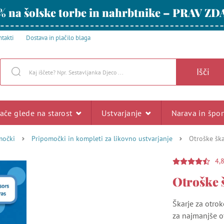
% na šolske torbe in nahrbtnike – PRAV ZD
takti
Dostava in plačilo blaga
Išči
rače glede na starost
Ustvarjanje
Narava in špo
močki
Pripomočki in kompleti za likovno ustvarjanje
Otroške šk
4,
Otroške 
Škarje za otrok
za najmanjše o