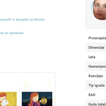
pomočki in kompleti za likovno
ine za najmanjše
Proizvajal
t
Dimenzije
Leta
Namenjen
Razvijajo
Tip igrače
EAN
Koda izdel