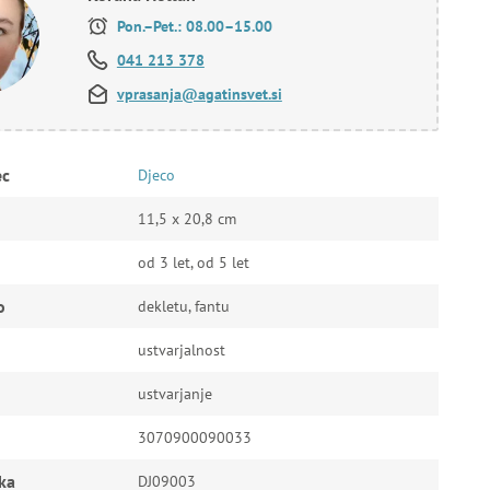
Pon.–Pet.: 08.00–15.00
041 213 378
vprasanja@agatinsvet.si
ec
Djeco
11,5 x 20,8 cm
od 3 let, od 5 let
o
dekletu, fantu
ustvarjalnost
ustvarjanje
3070900090033
ka
DJ09003