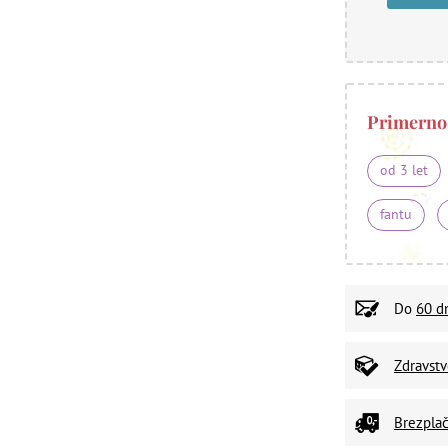
Primerno
od 3 let
fantu
Do
60 d
Zdravst
Brezplač