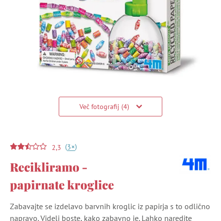
Več fotografij (4)
(
)
+
3
2,3
Recikliramo -
papirnate kroglice
Zabavajte se izdelavo barvnih kroglic iz papirja s to odlično
napravo. Videli boste, kako zabavno je. Lahko naredite