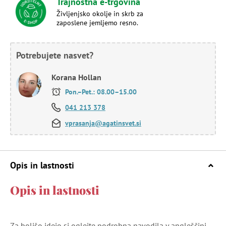
Trajnostna e-trgovina
Življenjsko okolje in skrb za
zaposlene jemljemo resno.
Potrebujete nasvet?
Korana Hollan
Pon.–Pet.: 08.00–15.00
041 213 378
vprasanja@agatinsvet.si
Opis in lastnosti
Opis in lastnosti
Za boljšo idejo si oglejte podrobna navodila v angleščini.