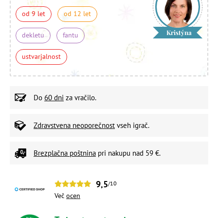
od 9 let
od 12 let
Kristýna
dekletu
fantu
ustvarjalnost
Do
60 dni
za vračilo.
Zdravstvena neoporečnost
vseh igrač.
Brezplačna poštnina
pri nakupu nad 59 €.
9,5
/10
Več
ocen