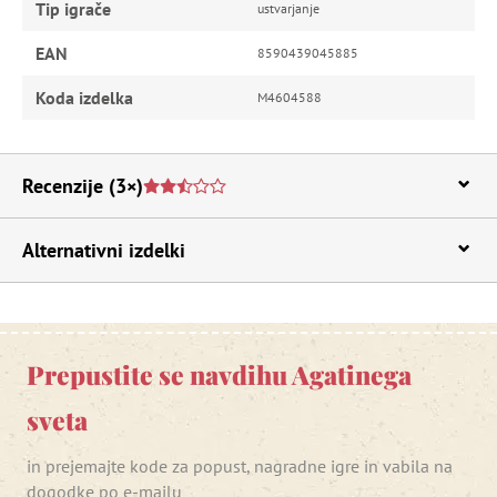
Tip igrače
ustvarjanje
EAN
8590439045885
Koda izdelka
M4604588
Recenzije
(3×)
Alternativni izdelki
Prepustite se navdihu Agatinega
sveta
in prejemajte kode za popust, nagradne igre in vabila na
dogodke po e-mailu