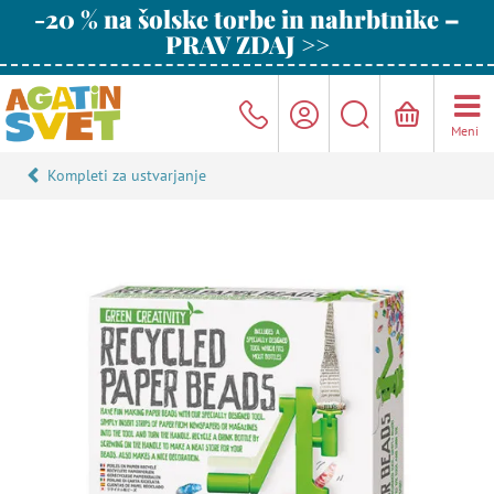
-20 % na šolske torbe in nahrbtnike –
PRAV ZDAJ >>
Meni
Kompleti za ustvarjanje