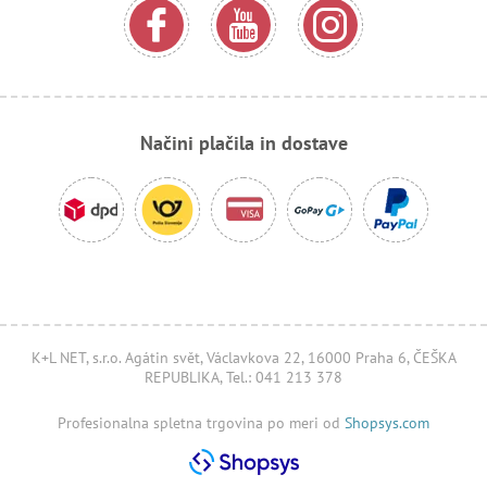
Načini plačila in dostave
K+L NET, s.r.o. Agátin svět, Václavkova 22, 16000 Praha 6, ČEŠKA
REPUBLIKA, Tel.: 041 213 378
Profesionalna spletna trgovina po meri od
Shopsys.com