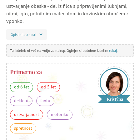
ustvarjanje obeska - del iz filca s pripravljenimi luknjami,
nitmi, iglo, polnilnim materialom in kovinskim obročem z
vponko.
Opis in lastnosti
Ta izdelek ni več na voljo za nakup. Oglejte si podobne izdelke
tukaj
.
Primerno za
od 6 let
od 5 let
Kristýna
dekletu
fantu
ustvarjalnost
motoriko
spretnost