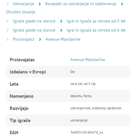
Ustvarjanje
Kompleti za ustvarjanje in izdelovanje
Otroško šivanje
Igrače glede na starost
Igre in igrače za otroke od 5 let
Igrače glede na starost
Igre in igrače za otroke od 6 let
Proizvajalci
Avenue Mandarine
Proizvajalec
Avenue Mandarine
Izdelano v Evropi
Da
Leta
od 6 let, od 5 let
Namenjeno
dekletu, fantu
Razvijajo
ustvarjalnost, motoriko, spretnost
Tip igrače
ustvarjanje
EAN
3609510540470_xx