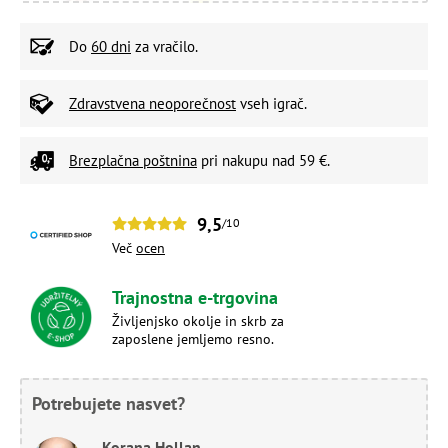
Do
60 dni
za vračilo.
Zdravstvena neoporečnost
vseh igrač.
Brezplačna poštnina
pri nakupu nad 59 €.
9,5
/10
Več
ocen
Trajnostna e-trgovina
Življenjsko okolje in skrb za
zaposlene jemljemo resno.
Potrebujete nasvet?
Korana Hollan