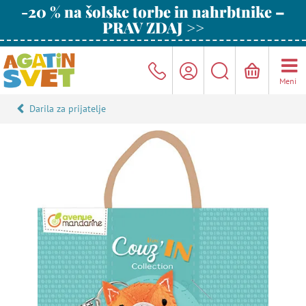
-20 % na šolske torbe in nahrbtnike –
PRAV ZDAJ >>
Meni
Darila za prijatelje