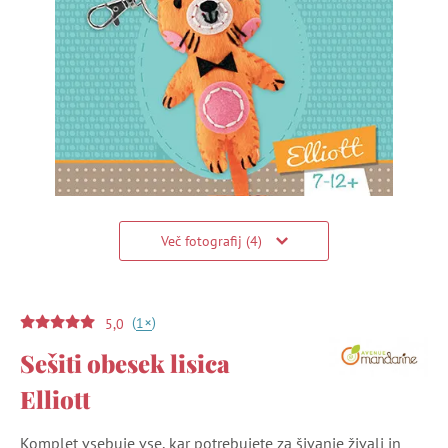
Več fotografij (4)
(
)
+
1
5,0
Sešiti obesek lisica
Elliott
Komplet vsebuje vse, kar potrebujete za šivanje živali in