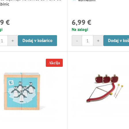
lbinic
9 €
6,99 €
gi
Na zalogi
+
-
+
Dodaj v košarico
Dodaj v koš
Akcija