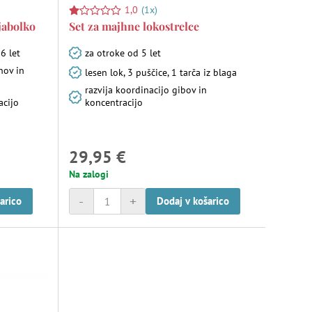
1,0
(1x)
jabolko
Set za majhne lokostrelce
 6 let
za otroke od 5 let
nov in
lesen lok, 3 puščice, 1 tarča iz blaga
razvija koordinacijo gibov in
acijo
koncentracijo
29,95 €
Na zalogi
-
+
arico
Dodaj v košarico