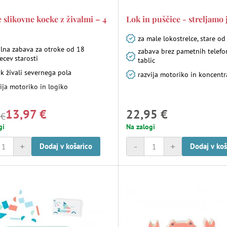
 slikovne kocke z živalmi – 4
Lok in puščice - streljamo 
za male lokostrelce, stare od
alna zabava za otroke od 18
zabava brez pametnih telefo
cev starosti
tablic
ik živali severnega pola
razvija motoriko in koncentr
ija motoriko in logiko
13,97 €
22,95 €
 €
gi
Na zalogi
+
-
+
Dodaj v košarico
Dodaj v koš