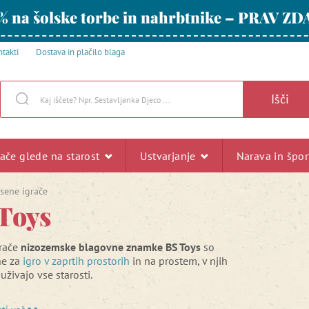
% na šolske torbe in nahrbtnike – PRAV ZD
takti
Dostava in plačilo blaga
Išči
rače glede na starost
Ustvarjanje
Narava in špo
sene igrače
Toys
grače
nizozemske blagovne znamke BS Toys
so
ne za
igro v zaprtih prostorih
in na prostem, v njih
uživajo vse starosti.
er in igrač BS Toys ima certifikat FSC®.