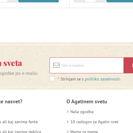
 sveta
 dogodke po e-mailu
*
Strinjam se s
politiko zasebnosti
.
te nasvet?
O Agatinem svetu
Naša zgodba
 ali kaj zanima fante
10 razlogov za Agatin svet
 ali kaj zanima deklice
Mama za mame