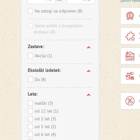
Želim ved
Preizkusi
Na zalogi za odpremo
(8)
usklajujt
deski
.
Samo artikli z brezplačno
dostavo
(0)
Zastave:
Akcija
(1)
Ekološki izdelek:
Da
(8)
Leta:
malčki
(3)
od 12 let
(1)
od 2 let
(3)
od 5 let
(2)
od 6 let
(4)