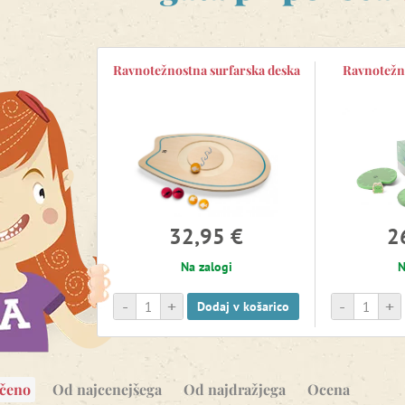
Ravnotežnostna surfarska deska
Ravnotežna
32,95 €
2
Na zalogi
N
-
+
-
+
Dodaj v košarico
očeno
Od najcenejšega
Od najdražjega
Ocena