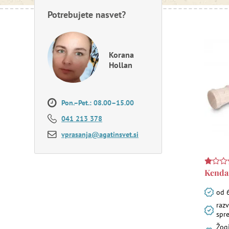
Potrebujete nasvet?
Korana
Hollan
Pon.–Pet.: 08.00–15.00
041 213 378
vprasanja@agatinsvet.si
Kend
od 6
raz
spr
Žog