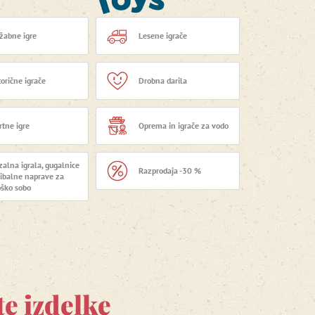
žabne igre
Lesene igrače
orične igrače
Drobna darila
rtne igre
Oprema in igrače za vodo
zalna igrala, gugalnice
Razprodaja -30 %
gibalne naprave za
oško sobo
te izdelke