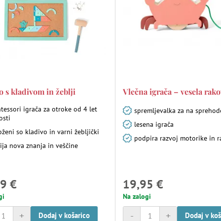
o s kladivom in žeblji
Vlečna igrača – vesela rako
essori igrača za otroke od 4 let
spremljevalka za na sprehod
osti
lesena igrača
oženi so kladivo in varni žebljički
podpira razvoj motorike in r
ija nova znanja in veščine
9 €
19,95 €
gi
Na zalogi
+
-
+
Dodaj v košarico
Dodaj v koš