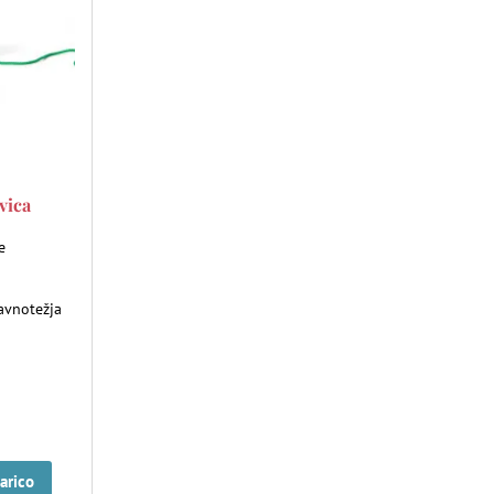
vica
e
avnotežja
arico