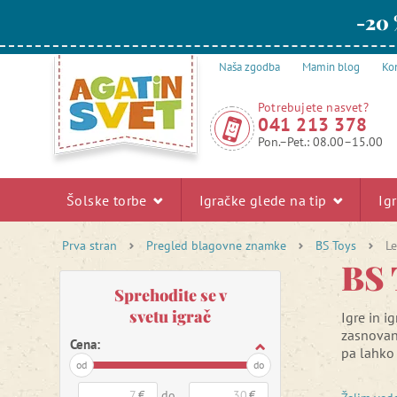
-20 
Naša zgodba
Mamin blog
Kon
Potrebujete nasvet?
041 213 378
Pon.–Pet.: 08.00–15.00
Šolske torbe
Igračke glede na tip
Ig
Prva stran
Pregled blagovne znamke
BS Toys
Le
BS 
Sprehodite se v
svetu igrač
Igre in i
zasnova
Cena:
pa lahko 
od
do
Večina ig
€
do
€