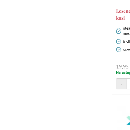
Lesene
kosi
ide
mese
6 sl
razv
19,95
Na zalo
-