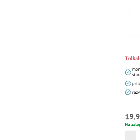
Tolkal
mont
star
pril
razv
19,9
Na zalo
-