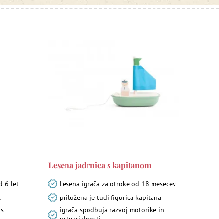
Lesena jadrnica s kapitanom
d 6 let
Lesena igrača za otroke od 18 mesecev
t
priložena je tudi figurica kapitana
 s
igrača spodbuja razvoj motorike in
ustvarjalnosti