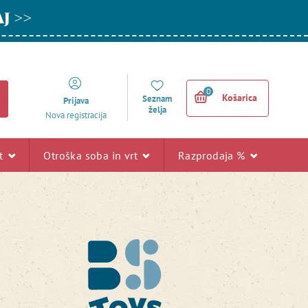
AJ >>
0
Košarica
Seznam
Prijava
želja
Nova registracija
rt
Otroška soba in vrt
Razprodaja %