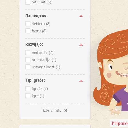
od 9 let
(3)
Namenjeno:
dekletu
(8)
fantu
(8)
Razvijajo:
motoriko
(7)
orientacijo
(1)
ustvarjalnost
(1)
Tip igrače:
igrače
(7)
igre
(1)
Izbriši filter
Pripor