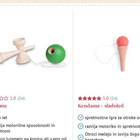
1,0
(2x)
5,0
(1x)
ama
Kendama - sladoled
 let
spretnostna igra za otroke o
vija motorične sposobnosti in
razvija motoriko in spretnos
etnost
Otroci mečejo in lovijo žogo
ico lujamejo na konico ali v eno od
kornetom