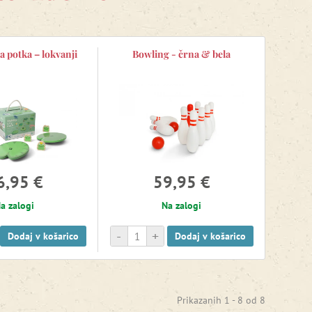
 potka – lokvanji
Bowling - črna & bela
6,95 €
59,95 €
a zalogi
Na zalogi
-
+
Dodaj v košarico
Dodaj v košarico
Prikazanih 1 -
8
od
8