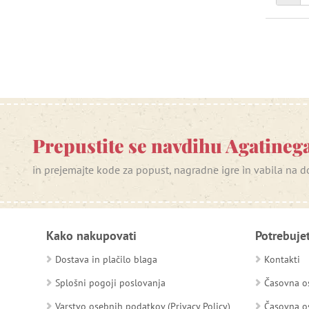
Prepustite se navdihu Agatinega
in prejemajte kode za popust, nagradne igre in vabila na
Kako nakupovati
Potrebuje
Dostava in plačilo blaga
Kontakti
Splošni pogoji poslovanja
Časovna os
Varstvo osebnih podatkov (Privacy Policy)
Časovna os