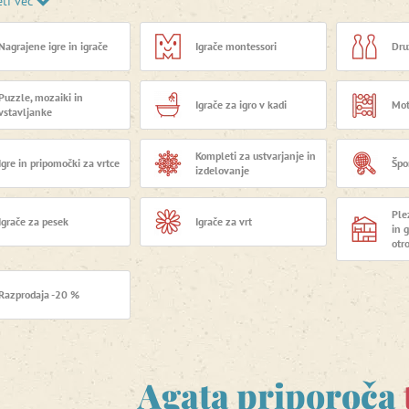
eti več
te spretnost in ravnotežje na
lesenih hoduljah
ali
e gibanje in koncentracijo hkrati na
ravnotežnostni
Nagrajene igre in igrače
Igrače montessori
Dru
Puzzle, mozaiki in
Igrače za igro v kadi
Mot
vstavljanke
Kompleti za ustvarjanje in
Igre in pripomočki za vrtce
Špo
izdelovanje
Ple
Igrače za pesek
Igrače za vrt
in 
otr
Razprodaja -20 %
Agata priporoča