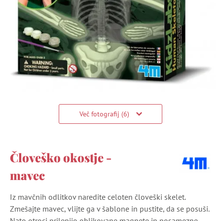
Več fotografij (6)
Človeško okostje -
mavec
Iz mavčnih odlitkov naredite celoten človeški skelet.
Zmešajte mavec, vlijte ga v šablone in pustite, da se posuši.
Nato otroci prilepijo oblikovane magnete in posamezne