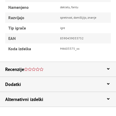
Namenjeno
dekletu, fantu
Razvijajo
spretnost, domišljijo, znanje
Tip igrače
igre
EAN
8590439033752
Koda izdelka
M4603375_xx
Recenzije
Dodatki
Alternativni izdelki