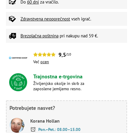
Do
60 dni
za vračilo.
Zdravstvena neoporečnost
vseh igrač.
Brezplačna poštnina
pri nakupu nad 59 €.
9,5
/10
Več
ocen
Trajnostna e-trgovina
Življenjsko okolje in skrb za
zaposlene jemljemo resno.
Potrebujete nasvet?
Korana Hollan
Pon.–Pet.: 08.00–15.00