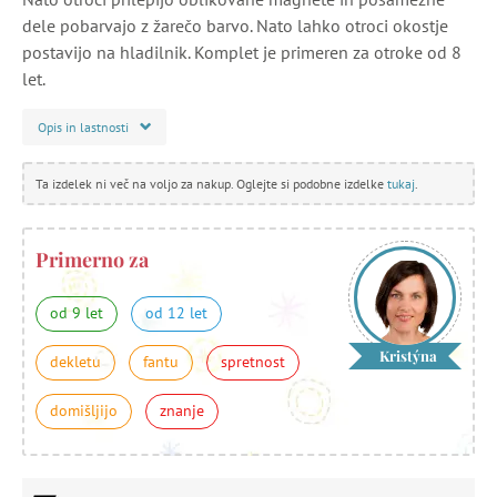
dele pobarvajo z žarečo barvo. Nato lahko otroci okostje
postavijo na hladilnik. Komplet je primeren za otroke od 8
let.
Opis in lastnosti
Ta izdelek ni več na voljo za nakup. Oglejte si podobne izdelke
tukaj
.
Primerno za
od 9 let
od 12 let
Kristýna
dekletu
fantu
spretnost
domišljijo
znanje