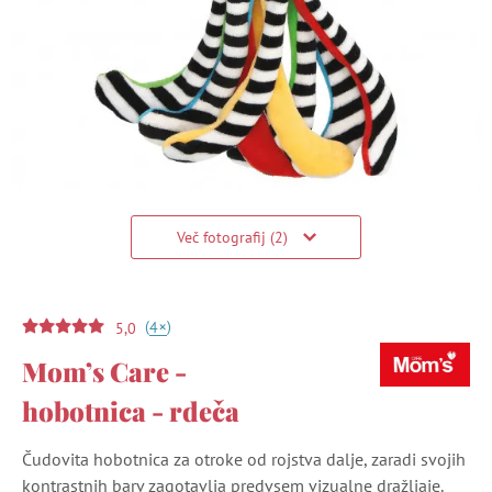
Več fotografij (2)
(
)
+
4
5,0
Mom’s Care -
hobotnica - rdeča
Čudovita hobotnica za otroke od rojstva dalje, zaradi svojih
kontrastnih barv zagotavlja predvsem vizualne dražljaje.