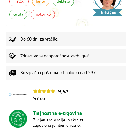
malčki
fantu
dekletu
Kristýna
čutila
motoriko
Do
60 dni
za vračilo.
Zdravstvena neoporečnost
vseh igrač.
Brezplačna poštnina
pri nakupu nad 59 €.
9,5
/10
Več
ocen
Trajnostna e-trgovina
Življenjsko okolje in skrb za
zaposlene jemljemo resno.