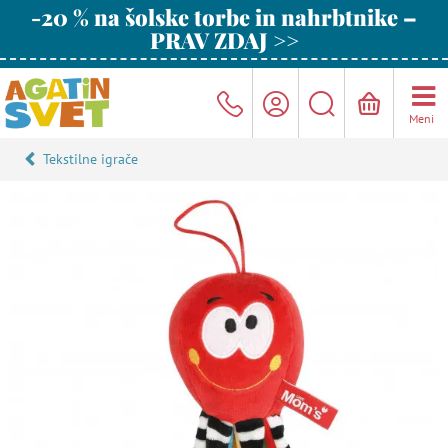
-20 % na šolske torbe in nahrbtnike –
PRAV ZDAJ >>
Meni
Tekstilne igrače