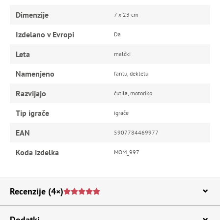
Dimenzije
7 x 23 cm
Izdelano v Evropi
Da
Leta
malčki
Namenjeno
fantu, dekletu
Razvijajo
čutila, motoriko
Tip igrače
igrače
EAN
5907784469977
Koda izdelka
MOM_997
Recenzije
(4×)
Dodatki