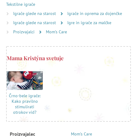
Tekstilne igrače
Igrače glede na starost
Igrače in oprema za dojenčke
Igrače glede na starost
Igre in igrače za malčke
Proizvajalci
Mom’s Care
Mama Kristýna svetuje
Črno-bele igrače:
Kako pravilno
stimulirati
otrokov vid?
Proizvajalec
Mom’s Care