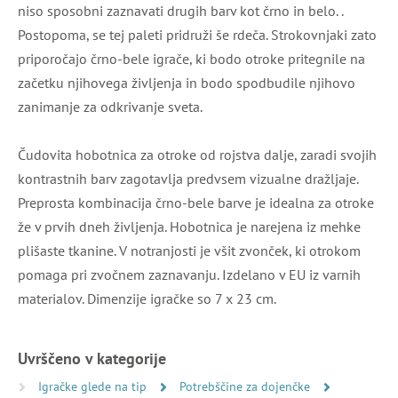
niso sposobni zaznavati drugih barv kot črno in belo. .
Postopoma, se tej paleti pridruži še rdeča. Strokovnjaki zato
priporočajo črno-bele igrače, ki bodo otroke pritegnile na
začetku njihovega življenja in bodo spodbudile njihovo
zanimanje za odkrivanje sveta.
Čudovita hobotnica za otroke od rojstva dalje, zaradi svojih
kontrastnih barv zagotavlja predvsem vizualne dražljaje.
Preprosta kombinacija črno-bele barve je idealna za otroke
že v prvih dneh življenja. Hobotnica je narejena iz mehke
plišaste tkanine. V notranjosti je všit zvonček, ki otrokom
pomaga pri zvočnem zaznavanju. Izdelano v EU iz varnih
materialov. Dimenzije igračke so 7 x 23 cm.
Uvrščeno v kategorije
Igračke glede na tip
Potrebščine za dojenčke