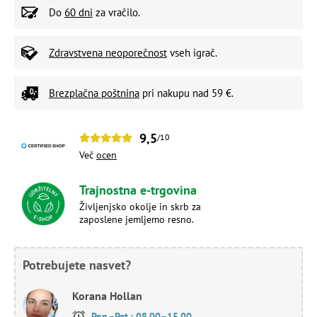
Do
60 dni
za vračilo.
Zdravstvena neoporečnost
vseh igrač.
Brezplačna poštnina
pri nakupu nad 59 €.
9,5
/10
Več
ocen
Trajnostna e-trgovina
Življenjsko okolje in skrb za
zaposlene jemljemo resno.
Potrebujete nasvet?
Korana Hollan
Pon.–Pet.: 08.00–15.00