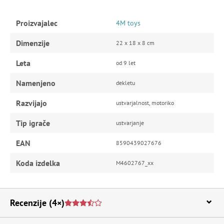
Proizvajalec
4M toys
Dimenzije
22 x 18 x 8 cm
Leta
od 9 let
Namenjeno
dekletu
Razvijajo
ustvarjalnost, motoriko
Tip igrače
ustvarjanje
EAN
8590439027676
Koda izdelka
M4602767_xx
Recenzije
(4×)