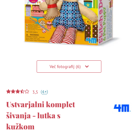
Več fotografij (6)
(
)
+
4
3,5
Ustvarjalni komplet
šivanja - lutka s
kužkom