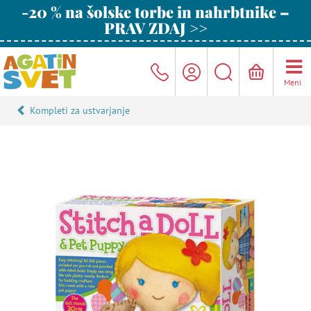
-20 % na šolske torbe in nahrbtnike –
PRAV ZDAJ >>
Meni
Kompleti za ustvarjanje