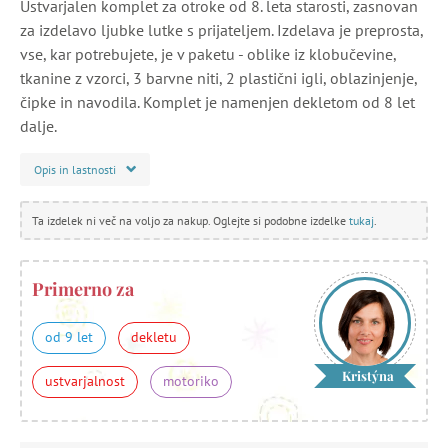
Ustvarjalen komplet za otroke od 8. leta starosti, zasnovan
za izdelavo ljubke lutke s prijateljem. Izdelava je preprosta,
vse, kar potrebujete, je v paketu - oblike iz klobučevine,
tkanine z vzorci, 3 barvne niti, 2 plastični igli, oblazinjenje,
čipke in navodila. Komplet je namenjen dekletom od 8 let
dalje.
Opis in lastnosti
Ta izdelek ni več na voljo za nakup. Oglejte si podobne izdelke
tukaj
.
Primerno za
od 9 let
dekletu
Kristýna
ustvarjalnost
motoriko