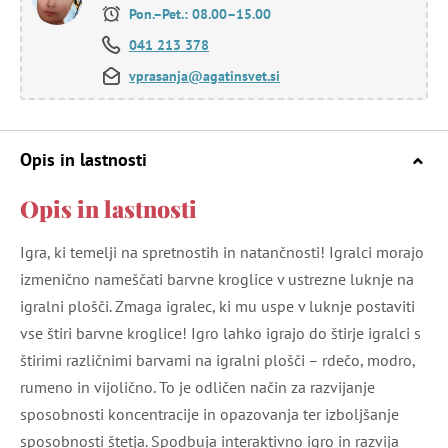
Pon.–Pet.: 08.00–15.00
041 213 378
vprasanja@agatinsvet.si
Opis in lastnosti
Opis in lastnosti
Igra, ki temelji na spretnostih in natančnosti! Igralci morajo
izmenično nameščati barvne kroglice v ustrezne luknje na
igralni plošči. Zmaga igralec, ki mu uspe v luknje postaviti
vse štiri barvne kroglice! Igro lahko igrajo do štirje igralci s
štirimi različnimi barvami na igralni plošči – rdečo, modro,
rumeno in vijolično. To je odličen način za razvijanje
sposobnosti koncentracije in opazovanja ter izboljšanje
sposobnosti štetja. Spodbuja interaktivno igro in razvija