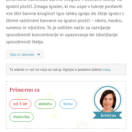
igralni plošči. Zmaga igralec, ki mu uspe v luknje postaviti
vse štiri barvne kroglice! Igro lahko igrajo do štirje igralci s
štirimi različnimi barvami na igralni plošči – rdečo, modro,
rumeno in vijolično. To je odličen način za razvijanje
sposobnosti koncentracije in opazovanja ter izboljšanje
sposobnosti štetja.
Opis in lastnosti
Ta izdelek ni več na voljo za nakup. Oglejte si podobne izdelke
tukaj
.
Primerno za
od 3 let
dekletu
fantu
Kristýna
motoriko