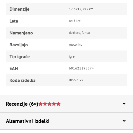
Dimenzije
17,3x17,3x3 cm
Leta
od 3 let
Namenjeno
dekletu, fantu
Razvijajo
motoriko
Tip igrače
igre
EAN
691621195574
Koda izdelka
BJ557_xx
Recenzije
(6×)
Alternativni izdelki