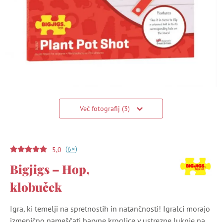
Več fotografij (3)
(
)
+
6
5,0
Bigjigs – Hop,
klobuček
Igra, ki temelji na spretnostih in natančnosti! Igralci morajo
izmenično nameščati barvne kroglice v ustrezne luknje na