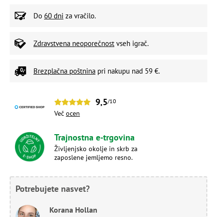
Do
60 dni
za vračilo.
Zdravstvena neoporečnost
vseh igrač.
Brezplačna poštnina
pri nakupu nad 59 €.
9,5
/10
Več
ocen
Trajnostna e-trgovina
Življenjsko okolje in skrb za
zaposlene jemljemo resno.
Potrebujete nasvet?
Korana Hollan