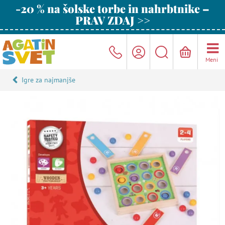
-20 % na šolske torbe in nahrbtnike –
PRAV ZDAJ >>
Meni
Igre za najmanjše