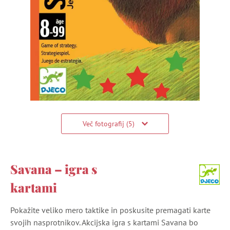
Več fotografij (5)
Savana – igra s
kartami
Pokažite veliko mero taktike in poskusite premagati karte
svojih nasprotnikov. Akcijska igra s kartami Savana bo