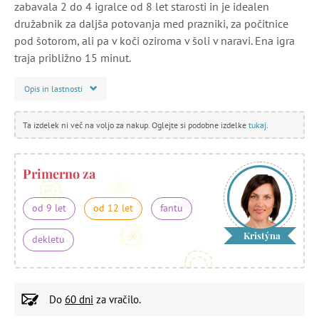
zabavala 2 do 4 igralce od 8 let starosti in je idealen
družabnik za daljša potovanja med prazniki, za počitnice
pod šotorom, ali pa v koči oziroma v šoli v naravi. Ena igra
traja približno 15 minut.
Opis in lastnosti
Ta izdelek ni več na voljo za nakup. Oglejte si podobne izdelke
tukaj
.
Primerno za
od 9 let
od 12 let
fantu
Kristýna
dekletu
Do
60 dni
za vračilo.