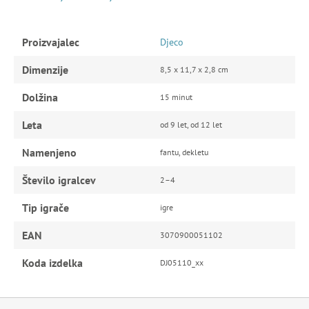
Proizvajalec
Djeco
Dimenzije
8,5 x 11,7 x 2,8 cm
Dolžina
15 minut
Leta
od 9 let, od 12 let
Namenjeno
fantu, dekletu
Število igralcev
2–4
Tip igrače
igre
EAN
3070900051102
Koda izdelka
DJ05110_xx