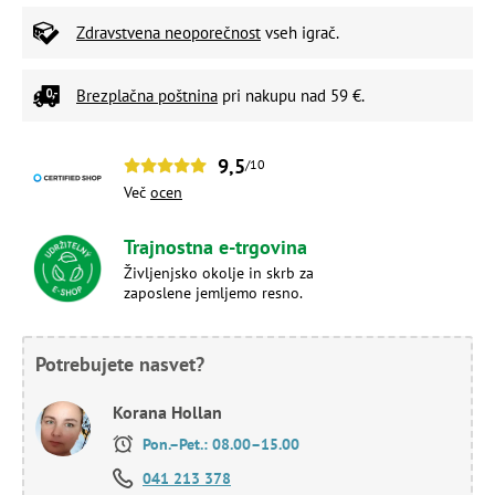
Zdravstvena neoporečnost
vseh igrač.
Brezplačna poštnina
pri nakupu nad 59 €.
9,5
/10
Več
ocen
Trajnostna e-trgovina
Življenjsko okolje in skrb za
zaposlene jemljemo resno.
Potrebujete nasvet?
Korana Hollan
Pon.–Pet.: 08.00–15.00
041 213 378