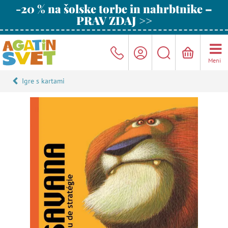
-20 % na šolske torbe in nahrbtnike –
PRAV ZDAJ >>
Meni
Igre s kartami